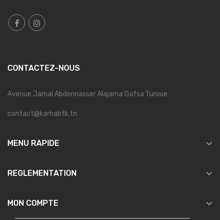
CONTACTEZ-NOUS
Avenue Jamal Abdennasser Alajama Gafsa Tunisie
contact@karhabtk.tn

MENU RAPIDE

REGLEMENTATION

MON COMPTE