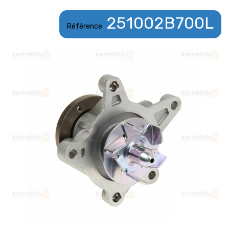
251002B700L
Référence