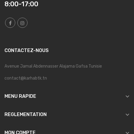
8:00-17:00
CONTACTEZ-NOUS
Avenue Jamal Abdennasser Alajama Gafsa Tunisie
contact@karhabtk.tn

MENU RAPIDE

REGLEMENTATION

MON COMPTE