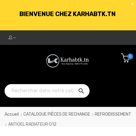
BIENVENUE CHEZ KARHABTK.TN
LIVRAISON GRATUITE À PARTIR DE
250DT D'ACHATS
0
BIENVENUE CHEZ KARHABTK.TN

LIVRAISON GRATUITE À PARTIR DE
250DT D'ACHATS
Accueil
CATALOGUE PIÈCES DE RECHANGE
REFROIDISSEMENT
ANTIGEL RADIATEUR G12