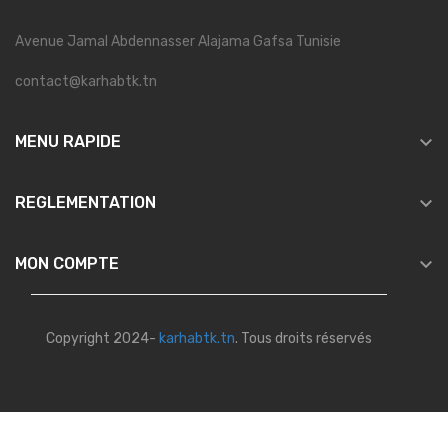
Avenue Jamal Abdennasser Alajama Gafsa Tunisie
contact@karhabtk.tn

MENU RAPIDE

REGLEMENTATION

MON COMPTE
Copyright 2024-
karhabtk.tn
. Tous droits réservés