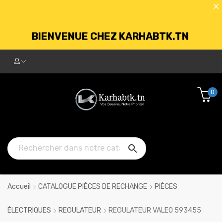
BIENVENUE CHEZ KARHABTK.TN
LIVRAISON GRATUITE À PARTIR DE
250DT D'ACHATS
0
BIENVENUE CHEZ KARHABTK.TN

LIVRAISON GRATUITE À PARTIR DE
250DT D'ACHATS
Accueil
CATALOGUE PIÈCES DE RECHANGE
PIÈCES
ÉLECTRIQUES
REGULATEUR
REGULATEUR VALEO 593455