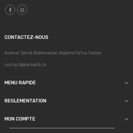
CONTACTEZ-NOUS
Avenue Jamal Abdennasser Alajama Gafsa Tunisie
contact@karhabtk.tn

MENU RAPIDE

REGLEMENTATION

MON COMPTE