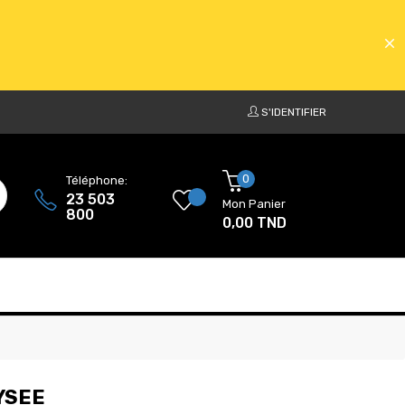
S'IDENTIFIER
ATS
0
Téléphone:
23 503
Mon Panier
800
0,00 TND
ATS
YSEE