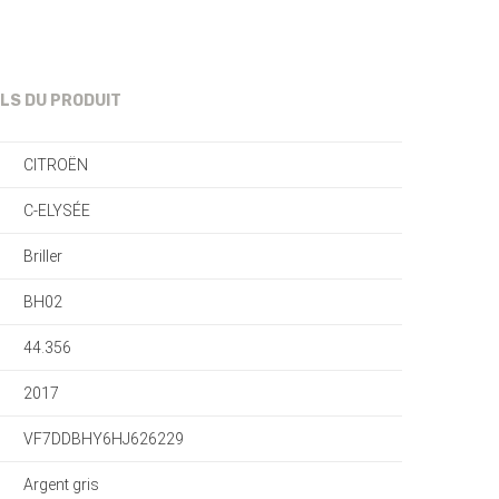
ILS DU PRODUIT
CITROËN
C-ELYSÉE
Briller
BH02
44.356
2017
VF7DDBHY6HJ626229
Argent gris