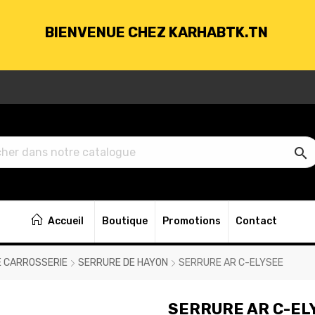
BIENVENUE CHEZ KARHABTK.TN
VRAISON GRATUITE À PARTIR DE 250DT D'ACH

BIENVENUE CHEZ KARHABTK.TN
Accueil
Boutique
Promotions
Contact
VRAISON GRATUITE À PARTIR DE 250DT D'ACH
E CARROSSERIE
SERRURE DE HAYON
SERRURE AR C-ELYSEE
SERRURE AR C-EL