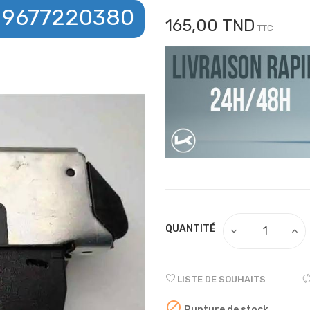
9677220380
165,00 TND
TTC
QUANTITÉ
LISTE DE SOUHAITS

Rupture de stock