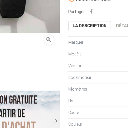
Partager
LA DESCRIPTION
DÉTA

Marquer
Modèle
Version
code moteur
kilomètres
Un
Cadre

Couleur