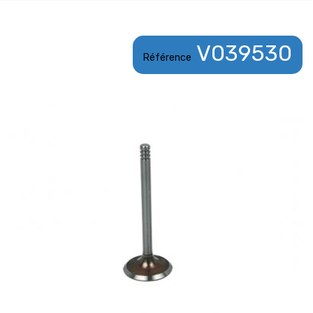
V039530
Référence