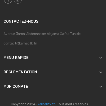
CONTACTEZ-NOUS
Avenue Jamal Abdennasser Alajama Gafsa Tunisie
contact@karhabtk.tn

MENU RAPIDE

REGLEMENTATION

MON COMPTE
Copyright 2024-
karhabtk.tn
. Tous droits réservés