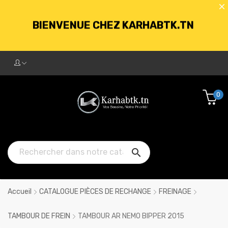
BIENVENUE CHEZ KARHABTK.TN
LIVRAISON GRATUITE À PARTIR DE
250DT D'ACHATS
0
BIENVENUE CHEZ KARHABTK.TN

LIVRAISON GRATUITE À PARTIR DE
250DT D'ACHATS
Accueil
CATALOGUE PIÈCES DE RECHANGE
FREINAGE
TAMBOUR DE FREIN
TAMBOUR AR NEMO BIPPER 2015