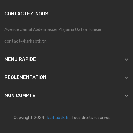
CONTACTEZ-NOUS
Avenue Jamal Abdennasser Alajama Gafsa Tunisie
contact@karhabtk.tn

MENU RAPIDE

REGLEMENTATION

MON COMPTE
Copyright 2024-
karhabtk.tn
. Tous droits réservés