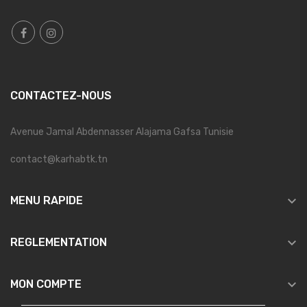
CONTACTEZ-NOUS
Avenue Jamal Abdennasser Alajama Gafsa Tunisie
contact@karhabtk.tn

MENU RAPIDE

REGLEMENTATION

MON COMPTE