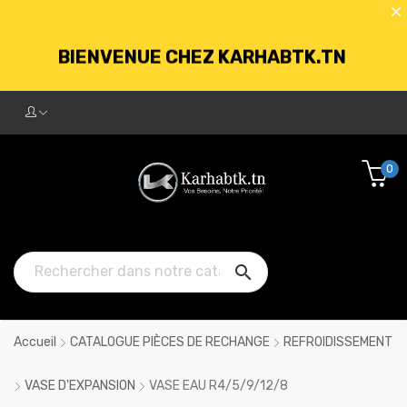
BIENVENUE CHEZ KARHABTK.TN
LIVRAISON GRATUITE À PARTIR DE
250DT D'ACHATS
0

Accueil
CATALOGUE PIÈCES DE RECHANGE
REFROIDISSEMENT
VASE D'EXPANSION
VASE EAU R4/5/9/12/8