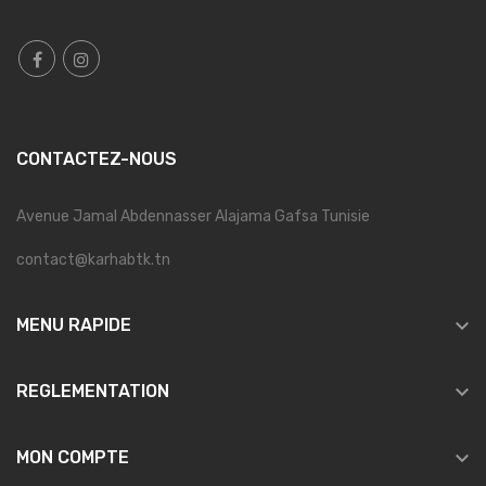
CONTACTEZ-NOUS
Avenue Jamal Abdennasser Alajama Gafsa Tunisie
contact@karhabtk.tn

MENU RAPIDE

REGLEMENTATION

MON COMPTE