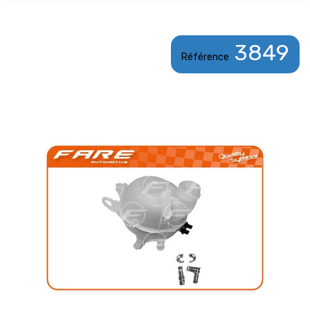
3849
Référence