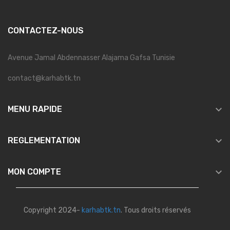
CONTACTEZ-NOUS
Avenue Jamal Abdennasser Alajama Gafsa Tunisie
contact@karhabtk.tn

MENU RAPIDE

REGLEMENTATION

MON COMPTE
Copyright 2024-
karhabtk.tn
. Tous droits réservés