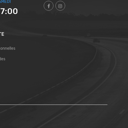
AMEDI
17:00
TE
sonnelles
des