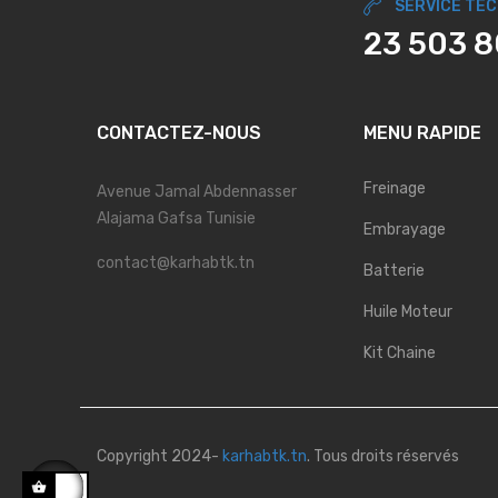
SERVICE TE
23 503 
CONTACTEZ-NOUS
MENU RAPIDE
Freinage
Avenue Jamal Abdennasser
Alajama Gafsa Tunisie
Embrayage
contact@karhabtk.tn
Batterie
Huile Moteur
Kit Chaine
Copyright 2024-
karhabtk.tn
. Tous droits réservés