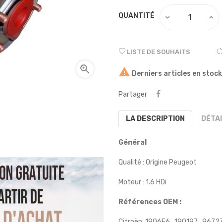
QUANTITÉ
LISTE DE SOUHAITS


Derniers articles en stock
Partager
LA DESCRIPTION
DÉTA
Général
Qualité : Origine Peugeot
Moteur : 1.6 HDi
Références OEM :
Citroën: 1906E6 , 190197 , 96