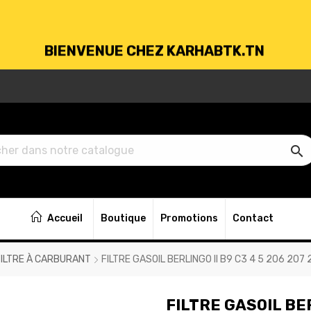
BIENVENUE CHEZ KARHABTK.TN
VRAISON GRATUITE À PARTIR DE 250DT D'ACH

BIENVENUE CHEZ KARHABTK.TN
Accueil
Boutique
Promotions
Contact
VRAISON GRATUITE À PARTIR DE 250DT D'ACH
FILTRE À CARBURANT
FILTRE GASOIL BERLINGO II B9 C3 4 5 206 207
FILTRE GASOIL BER