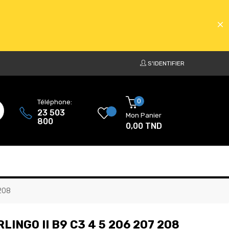
S'IDENTIFIER
ATS
0
Téléphone:
23 503
Mon Panier
800
0,00 TND
ATS
 208
LINGO II B9 C3 4 5 206 207 208