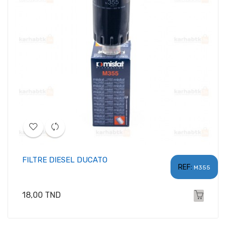
FILTRE DIESEL DUCATO
REF:
M355
Prix
18,00 TND