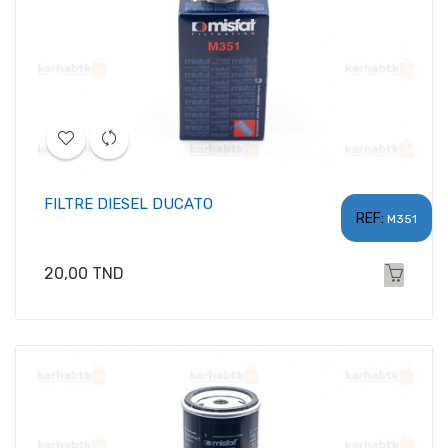
FILTRE DIESEL DUCATO
REF:
M351
Prix
20,00 TND