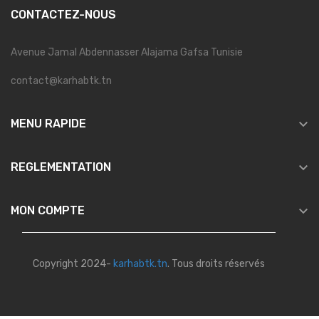
CONTACTEZ-NOUS
Avenue Jamal Abdennasser Alajama Gafsa Tunisie
contact@karhabtk.tn

MENU RAPIDE

REGLEMENTATION

MON COMPTE
Copyright 2024-
karhabtk.tn
. Tous droits réservés