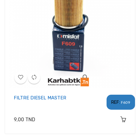
FILTRE DIESEL MASTER
REF:
F609
Prix
9,00 TND