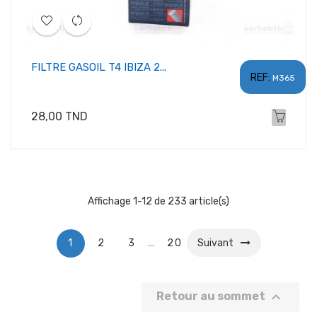
FILTRE GASOIL T4 IBIZA 2...
REF:
M365
Prix
28,00 TND
Affichage 1-12 de 233 article(s)
1
2
3
…
20
Suivant

Retour au sommet