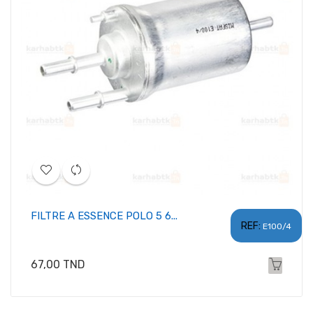
FILTRE A ESSENCE POLO 5 6...
REF:
E100/4
Prix
67,00 TND