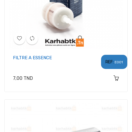
FILTRE A ESSENCE
REF:
E001
Prix
7,00 TND