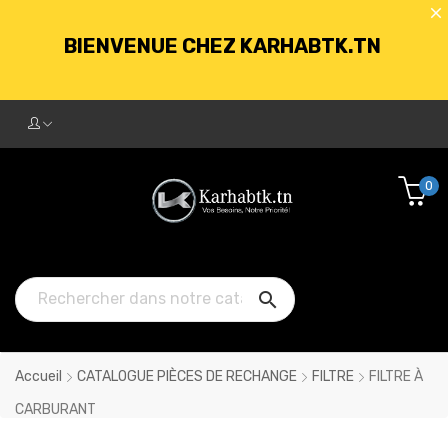
BIENVENUE CHEZ KARHABTK.TN
LIVRAISON GRATUITE À PARTIR DE
250DT D'ACHATS
0
BIENVENUE CHEZ KARHABTK.TN

LIVRAISON GRATUITE À PARTIR DE
250DT D'ACHATS
Accueil
CATALOGUE PIÈCES DE RECHANGE
FILTRE
FILTRE À
CARBURANT