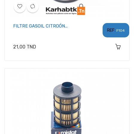
FILTRE GASOIL CITROÓN...
REF:
F104
Prix
21,00 TND