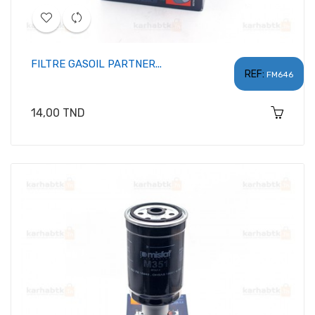
FILTRE GASOIL PARTNER...
REF:
FM646
Prix
14,00 TND