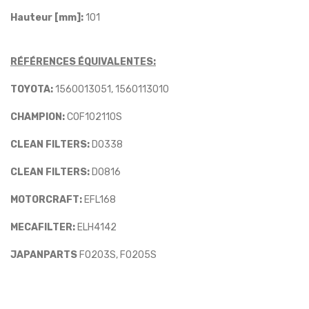
Hauteur [mm]:
101
RÉFÉRENCES ÉQUIVALENTES:
TOYOTA:
1560013051, 1560113010
CHAMPION:
COF102110S
CLEAN FILTERS:
DO338
CLEAN FILTERS:
DO816
MOTORCRAFT:
EFL168
MECAFILTER:
ELH4142
JAPANPARTS
FO203S, FO205S