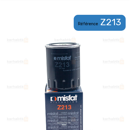
Z213
Référence