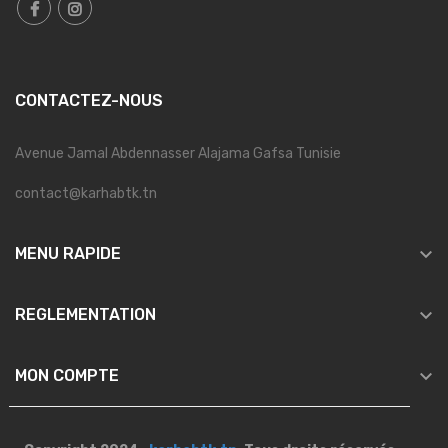
CONTACTEZ-NOUS
Avenue Jamal Abdennasser Alajama Gafsa Tunisie
contact@karhabtk.tn

MENU RAPIDE

REGLEMENTATION

MON COMPTE