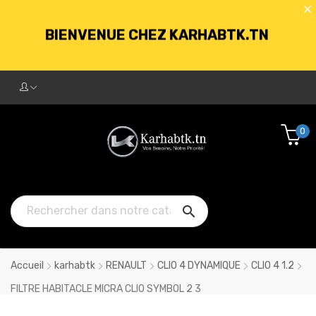
BIENVENUE CHEZ KARHABTK.TN
LIVRAISON GRATUITE À PARTIR DE
250DT D'ACHATS
0
BIENVENUE CHEZ KARHABTK.TN

LIVRAISON GRATUITE À PARTIR DE
250DT D'ACHATS
Accueil
karhabtk
RENAULT
CLIO 4 DYNAMIQUE
CLIO 4 1.2
FILTRE HABITACLE MICRA CLIO SYMBOL 2 3