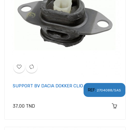
SUPPORT BV DACIA DOKKER CLIO
REF:
2704088/SAS
Prix
37,00 TND