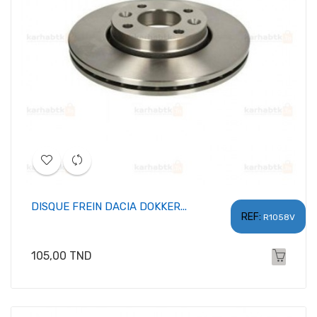
DISQUE FREIN DACIA DOKKER...
REF:
R1058V
Prix
105,00 TND