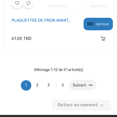
PLAQUETTES DE FREIN AVANT...
REF:
05P1963
Prix
61,00 TND
Affichage 1-12 de 51 article(s)
1
2
3
…
5
Suivant

Retour au sommet