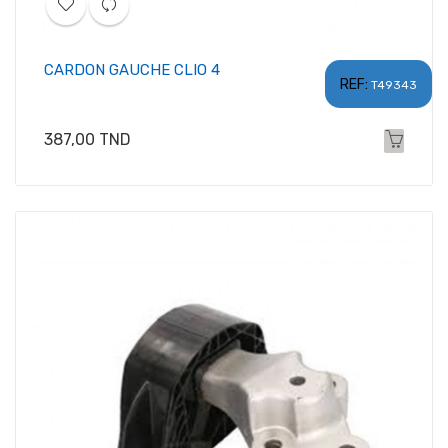
CARDON GAUCHE CLIO 4
REF:
T49343
Prix
387,00 TND