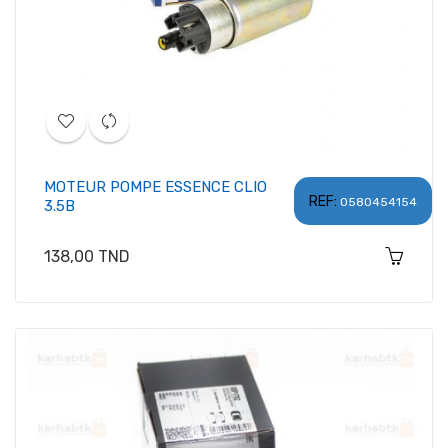
MOTEUR POMPE ESSENCE CLIO
REF:
0580454154
3.5B
Prix
138,00 TND