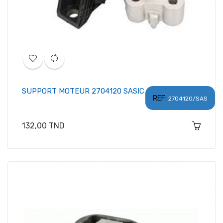
SUPPORT MOTEUR 2704120 SASIC
REF:
2704120/SAS
Prix
132,00 TND