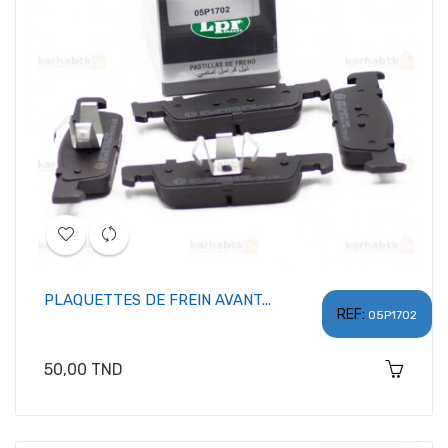
PLAQUETTES DE FREIN AVANT...
REF:
05P1702
Prix
50,00 TND