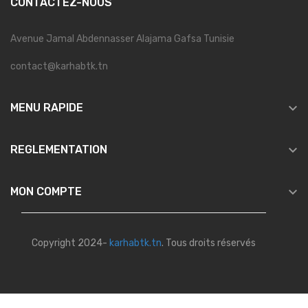
CONTACTEZ-NOUS
Avenue Jamal Abdennasser Alajama Gafsa Tunisie
contact@karhabtk.tn

MENU RAPIDE

REGLEMENTATION

MON COMPTE
Copyright 2024-
karhabtk.tn
. Tous droits réservés