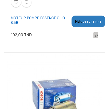
MOTEUR POMPE ESSENCE CLIO
REF:
0580454145
3.5B
Prix
102,00 TND