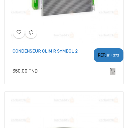
CONDENSEUR CLIM R SYMBOL 2
REF:
814373
Prix
350,00 TND