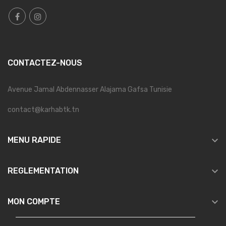
CONTACTEZ-NOUS
Avenue Jamal Abdennasser Alajama Gafsa Tunisie
contact@karhabtk.tn

MENU RAPIDE

REGLEMENTATION

MON COMPTE