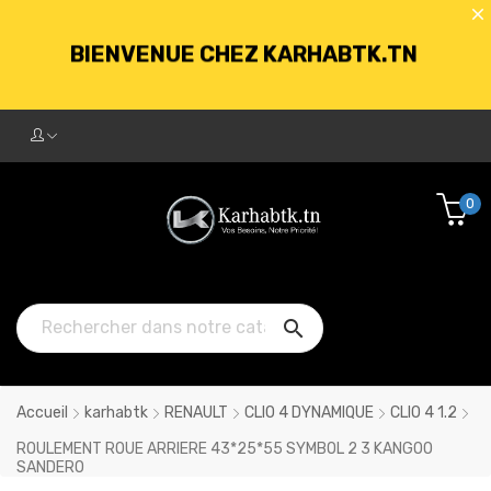
BIENVENUE CHEZ KARHABTK.TN
LIVRAISON GRATUITE À PARTIR DE
250DT D'ACHATS
0
BIENVENUE CHEZ KARHABTK.TN

LIVRAISON GRATUITE À PARTIR DE
250DT D'ACHATS
Accueil
karhabtk
RENAULT
CLIO 4 DYNAMIQUE
CLIO 4 1.2
ROULEMENT ROUE ARRIERE 43*25*55 SYMBOL 2 3 KANGOO
SANDERO