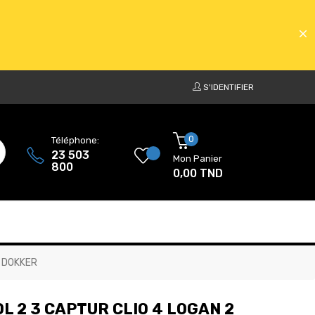
S'IDENTIFIER
ATS
0
Téléphone:
23 503
Mon Panier
800
0,00 TND
ATS
2 DOKKER
L 2 3 CAPTUR CLIO 4 LOGAN 2