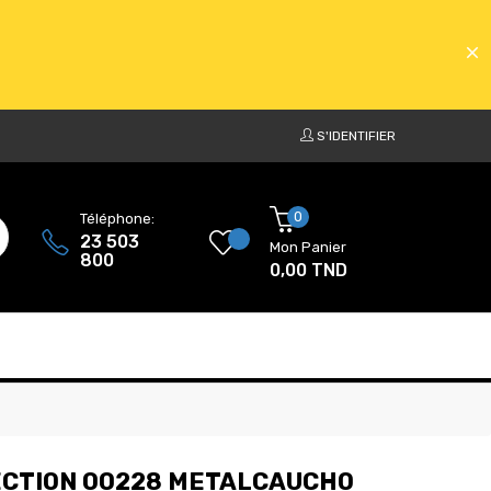
S'IDENTIFIER
ATS
0
Téléphone:
23 503
Mon Panier
800
0,00 TND
ATS
ECTION 00228 METALCAUCHO