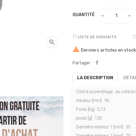
QUANTITÉ
LISTE DE SOUHAITS


Derniers articles en stock
Partager
LA DESCRIPTION
DÉTA
Côté d'assemblage :
du côté boî
Hauteur [mm] :
96
Poids [kg] :
0,13
poids [g] :
130
Diamètre intérieur 1 [mm] :
35
Diamètre intérieur 2 [mm] :
70