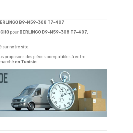
BERLINGO B9-M59-308 T7-407
UCHO
pour
BERLINGO B9-M59-308 T7-407
,
 sur notre site.
ous proposons des pièces compatibles à votre
marché
en Tunisie
.