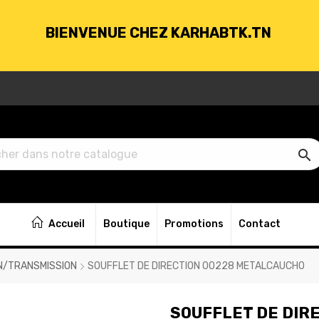
BIENVENUE CHEZ KARHABTK.TN
VRAISON GRATUITE À PARTIR DE 250DT D'ACH

BIENVENUE CHEZ KARHABTK.TN
Accueil
Boutique
Promotions
Contact
VRAISON GRATUITE À PARTIR DE 250DT D'ACH
N/TRANSMISSION
SOUFFLET DE DIRECTION 00228 METALCAUCHO
SOUFFLET DE DIR