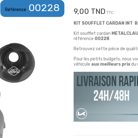
00228
Référence
9,00 TND
TTC
KIT SOUFFLET CARDAN INT 
Kit soufflet cardan
METALCLA
référence
00228
.
Retrouvez cette pièce de qualité
Pour les petits budgets, nous v
véhicule
aux meilleurs prix
du 