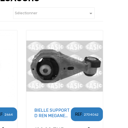

Sélectionner
BIELLE SUPPORT
F:
REF:
2664
2704062
D REN MEGANE...