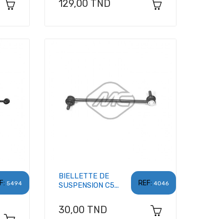
Prix
129,00 TND
BIELLETTE DE
F:
REF:
5494
4046
SUSPENSION C5...
Prix
30,00 TND