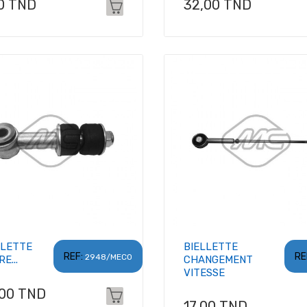
x
Prix
0 TND
32,00 TND
LLETTE
BIELLETTE
REF:
RE
2948/MECO
E...
CHANGEMENT
VITESSE
x
,00 TND
Prix
17,00 TND