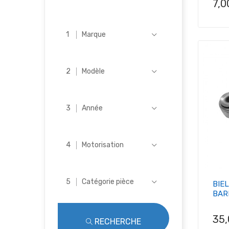
Pri
7,0
Marque
Modèle
Année
Motorisation
Catégorie pièce
BIE
BARR
Pri
35
RECHERCHE