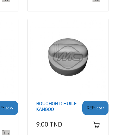
BOUCHON D'HUILE
F:
REF:
3679
3617
KANGOO
Prix
9,00 TND