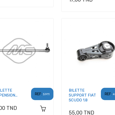
LLETTE
BILETTE
REF:
REF:
5911
4
ENSION...
SUPPORT FIAT
SCUDO 1.8
x
,00 TND
Prix
55,00 TND