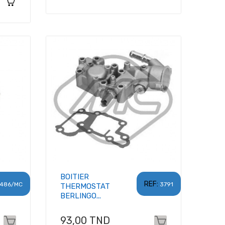
BOITIER
REF:
486/MC
3791
THERMOSTAT
BERLINGO...
Prix
93,00 TND