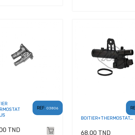
TIER
REF:
RE
03806
RMOSTAT
US
BOITIER+THERMOSTAT...
x
,00 TND
Prix
68,00 TND