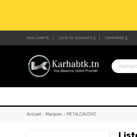
MON COMPTE
LISTE DE SOUHAITS
COMPARER
LI
LI
Accueil
Marques
METALCAUCHO
Lis