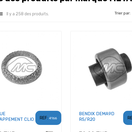
Trier par:
Il y a 258 des produits.
UE
BENDIX DEMA9D
REF:
RE
4166
APPEMENT CLIO
R5/R20