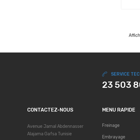
Affic
SERVICE TE
23 503 
CONTACTEZ-NOUS
MENU RAPIDE
Freinage
Avenue Jamal Abdennasser
Alajama Gafsa Tunisie
Embrayage