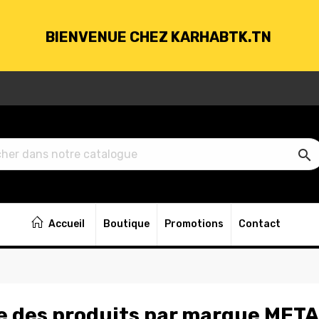
BIENVENUE CHEZ KARHABTK.TN
VRAISON GRATUITE À PARTIR DE 250DT D'ACH

BIENVENUE CHEZ KARHABTK.TN
Accueil
Boutique
Promotions
Contact
VRAISON GRATUITE À PARTIR DE 250DT D'ACH
te des produits par marque ME