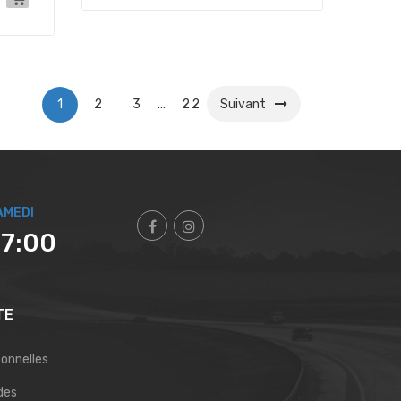
1
2
3
…
22
Suivant
AMEDI
17:00
TE
sonnelles
des