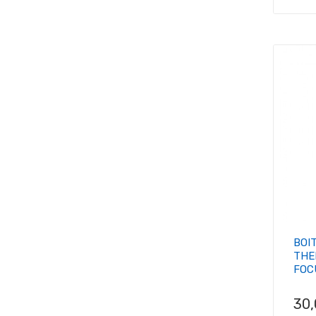
BOI
THE
FOC
Pri
30