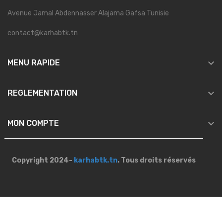
Avenue Jamal Abdennasser Alajama Gafsa Tunisie
contact@karhabtk.tn

MENU RAPIDE

REGLEMENTATION

MON COMPTE
Copyright 2024-
karhabtk.tn
. Tous droits réservés