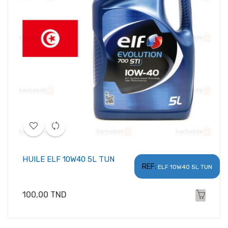
HUILE ELF 10W40 5L TUN
REF:
ELF 10W40 5L TUN
Prix
100,00 TND