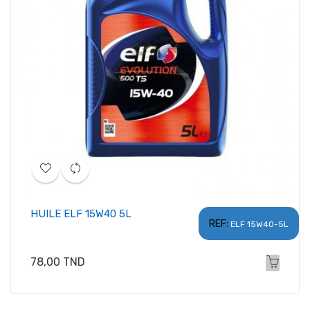
HUILE ELF 15W40 5L
REF:
ELF 15W40-5L
Prix
78,00 TND