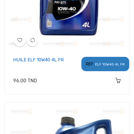
HUILE ELF 10W40 4L FR
REF:
ELF 10W40 4L FR
Prix
96,00 TND