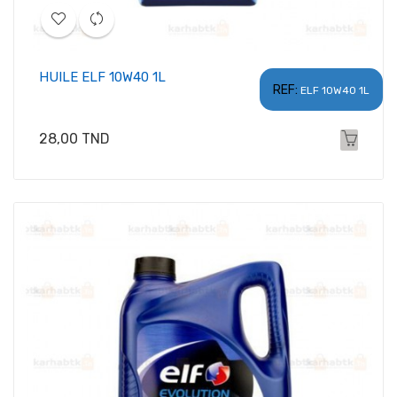
HUILE ELF 10W40 1L
REF:
ELF 10W40 1L
Prix
28,00 TND