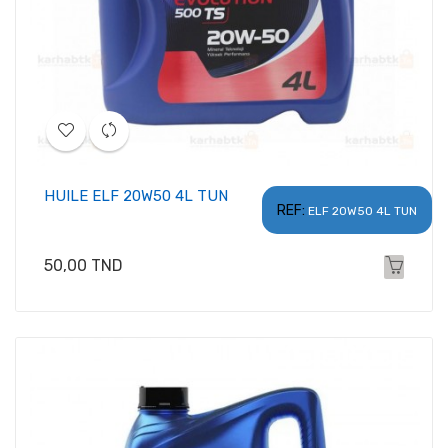
HUILE ELF 20W50 4L TUN
REF:
ELF 20W50 4L TUN
Prix
50,00 TND