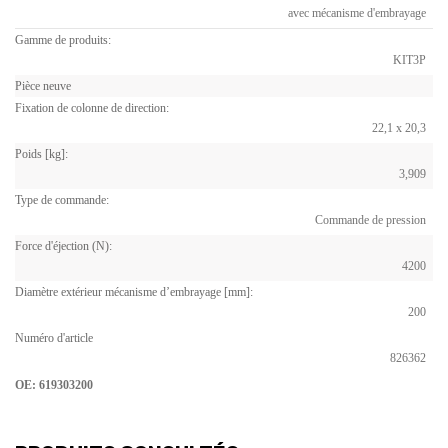
avec mécanisme d'embrayage
Gamme de produits:
KIT3P
Pièce neuve
Fixation de colonne de direction:
22,1 x 20,3
Poids [kg]:
3,909
Type de commande:
Commande de pression
Force d'éjection (N):
4200
Diamètre extérieur mécanisme d’embrayage [mm]:
200
Numéro d'article
826362
OE: 619303200