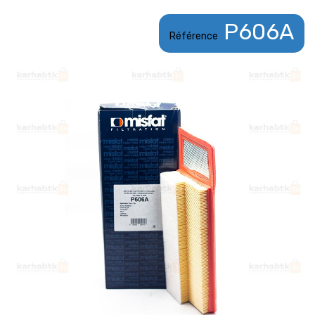
P606A
Référence