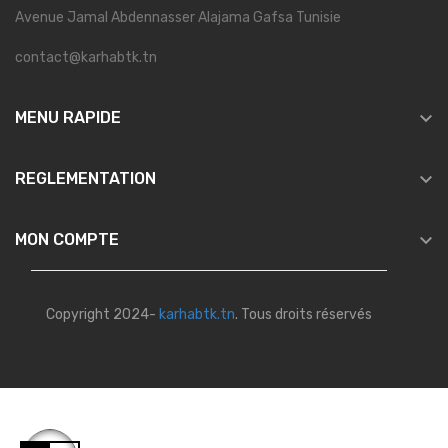
Avenue Jamal Abdennasser Alajama Gafsa Tunisie
contact@karhabtk.tn

MENU RAPIDE

REGLEMENTATION

MON COMPTE
Copyright 2024-
karhabtk.tn
. Tous droits réservés