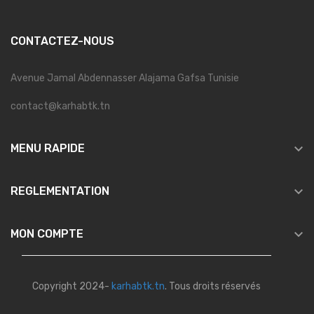
CONTACTEZ-NOUS
Avenue Jamal Abdennasser Alajama Gafsa Tunisie
contact@karhabtk.tn

MENU RAPIDE

REGLEMENTATION

MON COMPTE
Copyright 2024-
karhabtk.tn
. Tous droits réservés