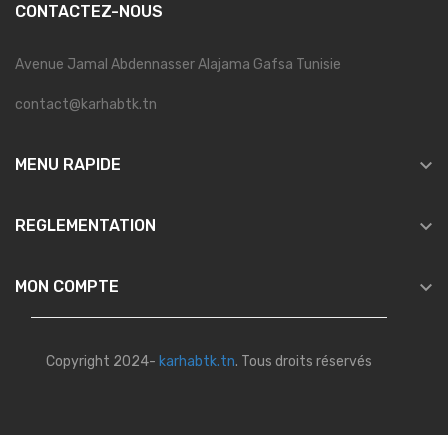
CONTACTEZ-NOUS
Avenue Jamal Abdennasser Alajama Gafsa Tunisie
contact@karhabtk.tn

MENU RAPIDE

REGLEMENTATION

MON COMPTE
Copyright 2024-
karhabtk.tn
. Tous droits réservés