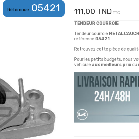
05421
Référence
111,00 TND
TTC
TENDEUR COURROIE
Tendeur courroie
METALCAUC
référence
05421
.
Retrouvez cette pièce de qualité
Pour les petits budgets, nous v
véhicule
aux meilleurs prix
du 