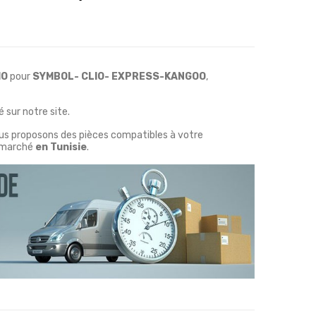
HO
pour
SYMBOL- CLIO- EXPRESS-KANGOO
,
 sur notre site.
ous proposons des pièces compatibles à votre
marché
en Tunisie
.