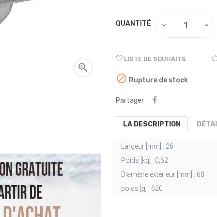
QUANTITÉ
LISTE DE SOUHAITS


Rupture de stock
Partager
LA DESCRIPTION
DÉTA
Largeur [mm] :
26
Poids [kg] :
0,62
Diamètre extérieur [mm] :
60
poids [g] :
620