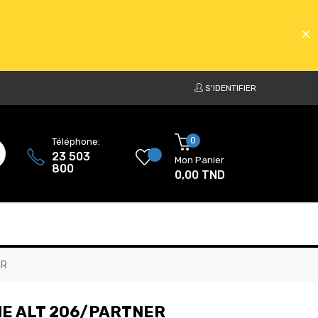
S'IDENTIFIER
ATS
0
Téléphone:
23 503
Mon Panier
800
0,00 TND
ATS
ER
E ALT 206/PARTNER