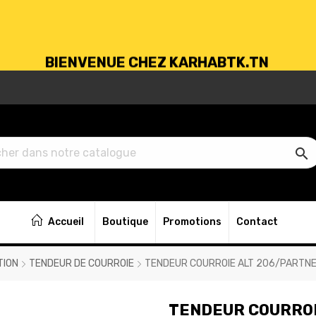
BIENVENUE CHEZ KARHABTK.TN
VRAISON GRATUITE À PARTIR DE 250DT D'ACH

BIENVENUE CHEZ KARHABTK.TN
Accueil
Boutique
Promotions
Contact
VRAISON GRATUITE À PARTIR DE 250DT D'ACH
TION
TENDEUR DE COURROIE
TENDEUR COURROIE ALT 206/PARTN
TENDEUR COURROI