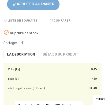
AJOUTER AU PANIER
LISTE DE SOUHAITS
COMPARER

Rupture de stock
Partager
LA DESCRIPTION
DÉTAILS DU PRODUIT
Poids [kg]:
0,45
poids [g]:
450
article supplémentaire (référence):
03548
CITRO