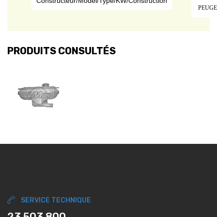
Constructeur/Model/Type/KW/Construction
PEUG
PRODUITS CONSULTÉS
SERVICE TECHNIQUE
23 503 800