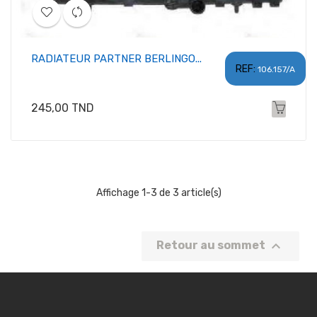
RADIATEUR PARTNER BERLINGO...
REF:
106.157/A
Prix
245,00 TND
Affichage 1-3 de 3 article(s)

Retour au sommet