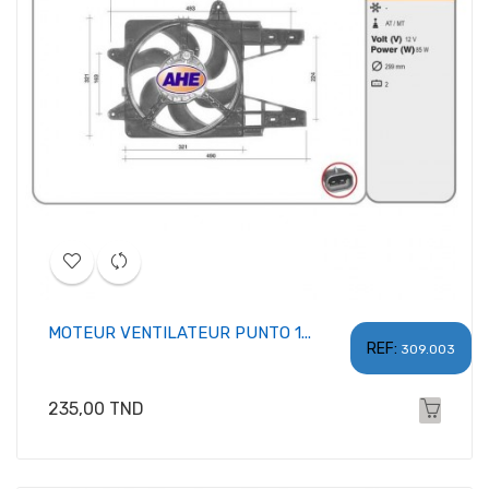
MOTEUR VENTILATEUR PUNTO 1...
REF:
309.003
Prix
235,00 TND