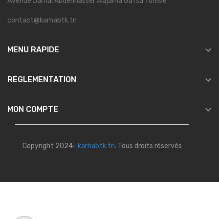
Avenue Jamal Abdennasser Alajama Gafsa Tunisie
contact@karhabtk.tn

MENU RAPIDE

REGLEMENTATION

MON COMPTE
Copyright 2024-
karhabtk.tn
. Tous droits réservés