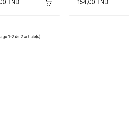
x
Prix
,00 TND
154,00 TND
hage 1-2 de 2 article(s)