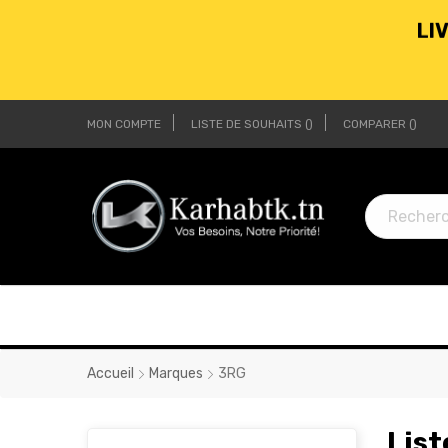
MON COMPTE
LISTE DE SOUHAITS
COMPARER
LI
Accueil
Marques
3RG
List