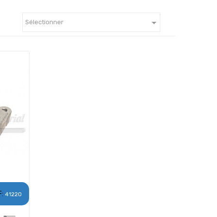

Sélectionner
:
41220