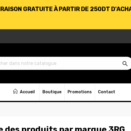
BIENVENUE CHEZ KARHABTK.TN
VRAISON GRATUITE À PARTIR DE 250DT D'ACH

Accueil
Boutique
Promotions
Contact
e des produits par marque 3RG