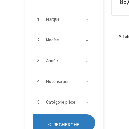
Pri
85
Marque
Affic
Modèle
Année
Motorisation
Catégorie pièce
RECHERCHE