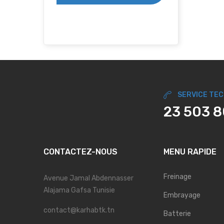
SERVICE TE
23 503 
CONTACTEZ-NOUS
MENU RAPIDE
Freinage
Avenue Jamal Abdennasser
Alajama Gafsa Tunisie
Embrayage
contact@karhabtk.tn
Batterie