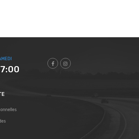
AMEDI
17:00
TE
sonnelles
des