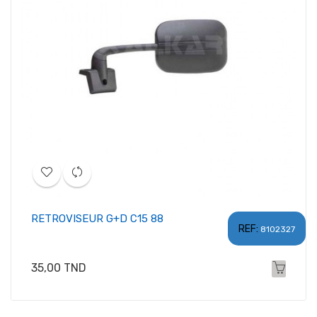
RETROVISEUR G+D C15 88
REF:
8102327
Prix
35,00 TND