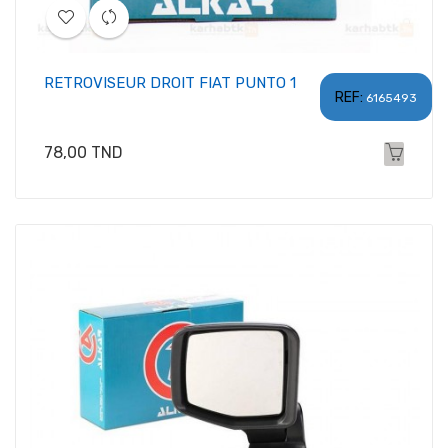
RETROVISEUR DROIT FIAT PUNTO 1
REF:
6165493
Prix
78,00 TND