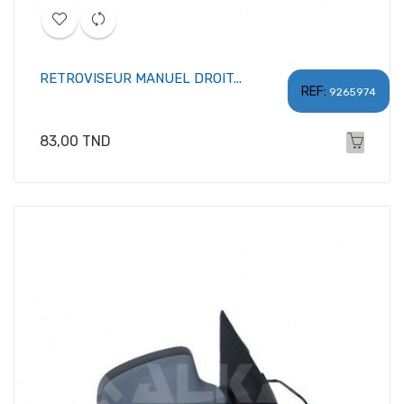
RETROVISEUR MANUEL DROIT...
REF:
9265974
Prix
83,00 TND