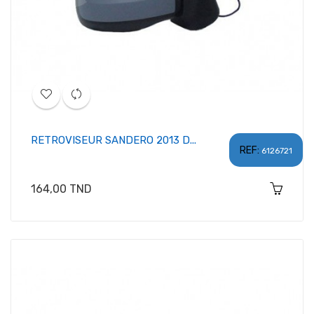
RETROVISEUR SANDERO 2013 D...
REF:
6126721
Prix
164,00 TND