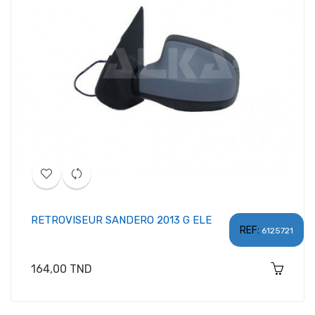
RETROVISEUR SANDERO 2013 G ELE
REF:
6125721
Prix
164,00 TND