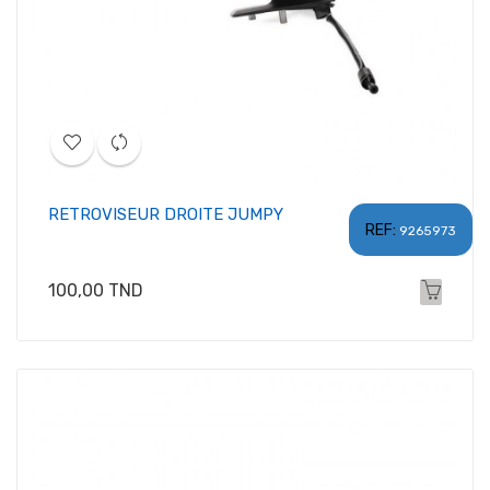
RETROVISEUR DROITE JUMPY
REF:
9265973
Prix
100,00 TND