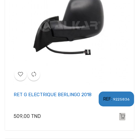
RET G ELECTRIQUE BERLINGO 2018
REF:
9225836
Prix
509,00 TND