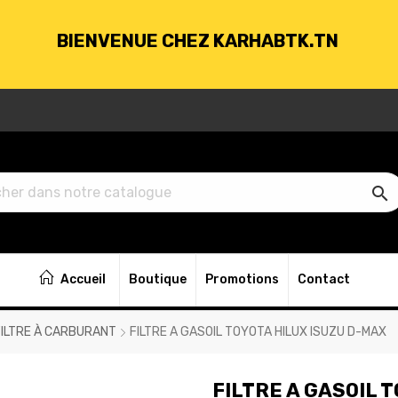
BIENVENUE CHEZ KARHABTK.TN
VRAISON GRATUITE À PARTIR DE 250DT D'ACH

BIENVENUE CHEZ KARHABTK.TN
Accueil
Boutique
Promotions
Contact
VRAISON GRATUITE À PARTIR DE 250DT D'ACH
FILTRE À CARBURANT
FILTRE A GASOIL TOYOTA HILUX ISUZU D-MAX
FILTRE A GASOIL 