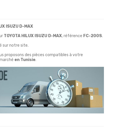
LUX ISUZU D-MAX
ur
TOYOTA HILUX ISUZU D-MAX
, référence
FC-200S
.
 sur notre site.
ous proposons des pièces compatibles à votre
marché
en Tunisie
.