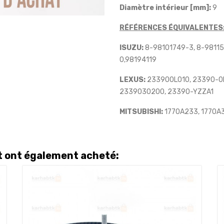
Diamètre intérieur [mm]:
9
RÉFÉRENCES ÉQUIVALENTES
ISUZU:
8-98101749-3, 8-98115
0,98194119
LEXUS:
233900L010, 23390-0
2339030200, 23390-YZZA1
MITSUBISHI:
1770A233, 1770A
it ont également acheté: