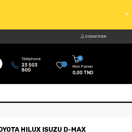
S'IDENTIFIER
ATS
0
Téléphone:
23 503
Mon Panier
800
0,00 TND
ATS
TOYOTA HILUX ISUZU D-MAX