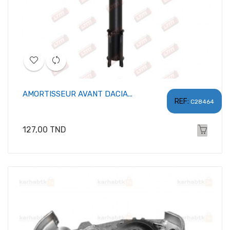
AMORTISSEUR AVANT DACIA...
REF:
C28464
Prix
127,00 TND