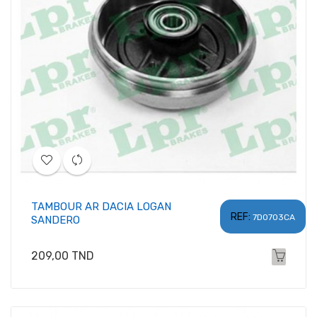
TAMBOUR AR DACIA LOGAN
REF:
7D0703CA
SANDERO
Prix
209,00 TND