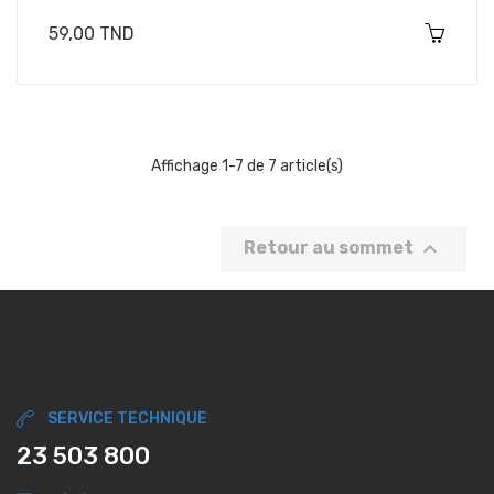
Prix
59,00 TND
Affichage 1-7 de 7 article(s)

Retour au sommet
SERVICE TECHNIQUE
23 503 800