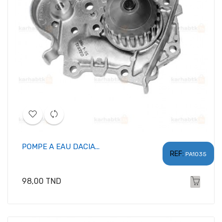
POMPE A EAU DACIA...
REF:
PA1035
Prix
98,00 TND