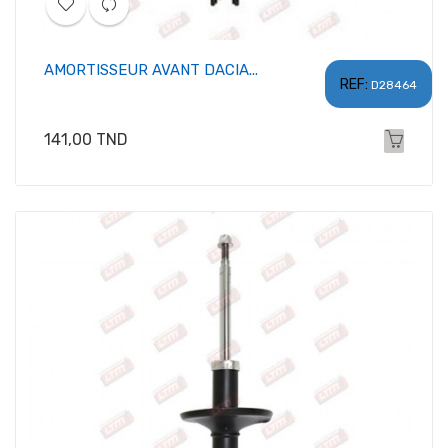
AMORTISSEUR AVANT DACIA...
REF:
D28464
Prix
141,00 TND