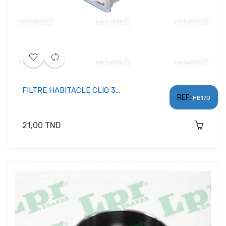
FILTRE HABITACLE CLIO 3...
REF:
HB170
Prix
21,00 TND