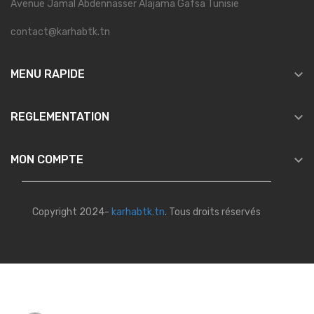
Avenue Jamal Abdennasser Alajama Gafsa Tunisie
contact@karhabtk.tn

MENU RAPIDE

REGLEMENTATION

MON COMPTE
Copyright 2024-
karhabtk.tn
. Tous droits réservés