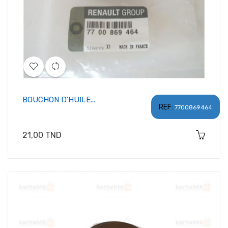
BOUCHON D'HUILE...
REF:
7700869464
Prix
21,00 TND