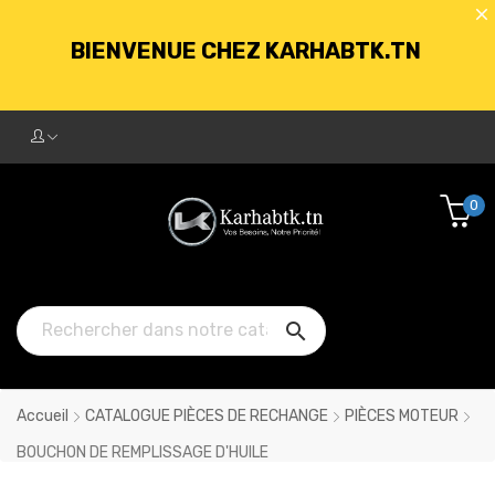
BIENVENUE CHEZ KARHABTK.TN
LIVRAISON GRATUITE À PARTIR DE
250DT D'ACHATS
0
BIENVENUE CHEZ KARHABTK.TN

LIVRAISON GRATUITE À PARTIR DE
250DT D'ACHATS
Accueil
CATALOGUE PIÈCES DE RECHANGE
PIÈCES MOTEUR
BOUCHON DE REMPLISSAGE D'HUILE