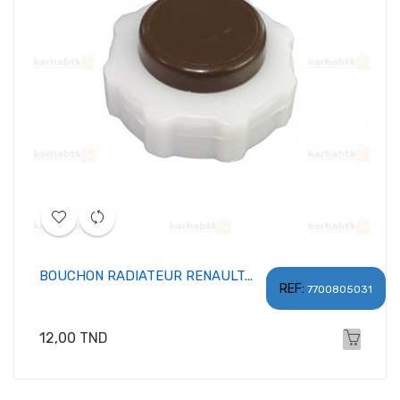
BOUCHON RADIATEUR RENAULT...
REF:
7700805031
Prix
12,00 TND