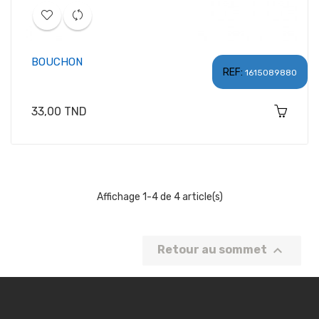
BOUCHON
REF:
1615089880
Prix
33,00 TND
Affichage 1-4 de 4 article(s)

Retour au sommet