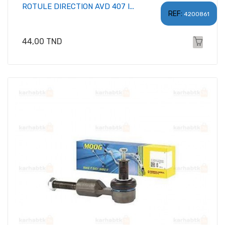
ROTULE DIRECTION AVD 407 I...
REF:
4200861
Prix
44,00 TND