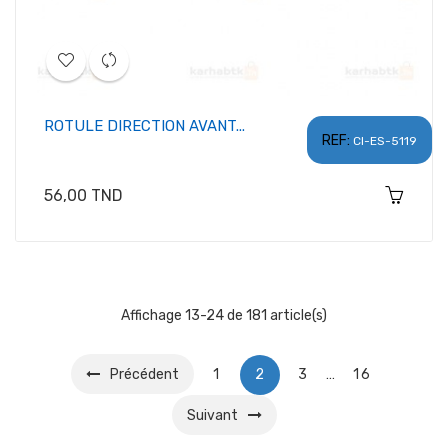
ROTULE DIRECTION AVANT...
REF:
CI-ES-5119
Prix
56,00 TND
Affichage 13-24 de 181 article(s)
Précédent
1
2
3
…
16
Suivant