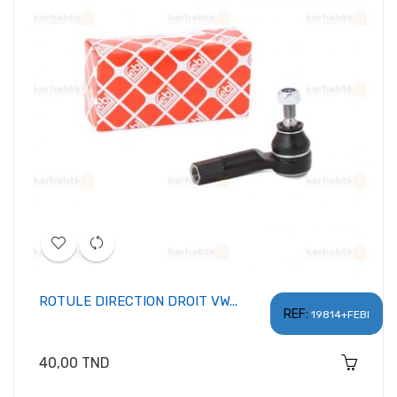
ROTULE DIRECTION DROIT VW...
REF:
19814+FEBI
Prix
40,00 TND