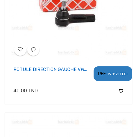
ROTULE DIRECTION GAUCHE VW...
REF:
19812+FEBI
Prix
40,00 TND