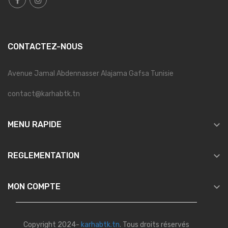
CONTACTEZ-NOUS
Avenue Jamal Abdennasser Alajama Gafsa Tunisie
contact@karhabtk.tn

MENU RAPIDE

REGLEMENTATION

MON COMPTE
Copyright 2024-
karhabtk.tn
. Tous droits réservés