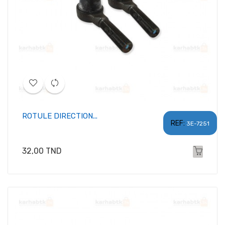
ROTULE DIRECTION...
REF:
3E-7251
Prix
32,00 TND