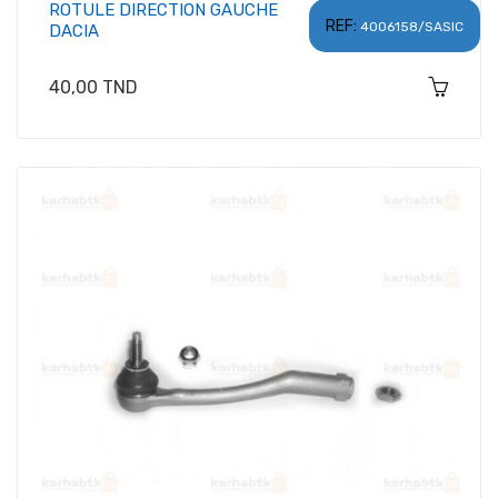
ROTULE DIRECTION GAUCHE
REF:
4006158/SASIC
DACIA
Prix
40,00 TND