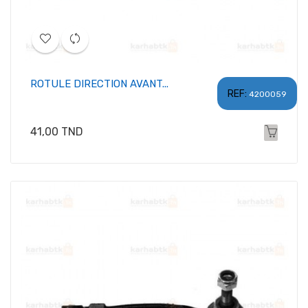
ROTULE DIRECTION AVANT...
REF:
4200059
Prix
41,00 TND