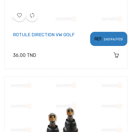
ROTULE DIRECTION VW GOLF
REF:
26096/FEB
Prix
36,00 TND