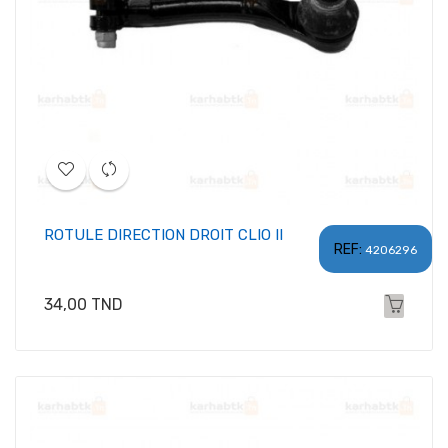
ROTULE DIRECTION DROIT CLIO II
REF:
4206296
Prix
34,00 TND