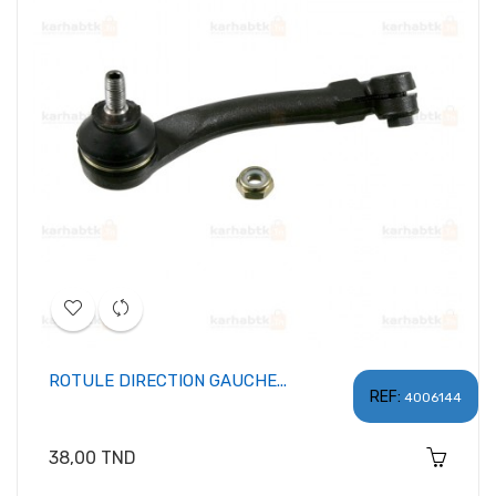
ROTULE DIRECTION GAUCHE...
REF:
4006144
Prix
38,00 TND