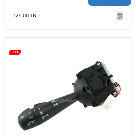
Prix
126,00 TND
-17%