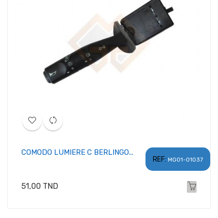
COMODO LUMIERE C BERLINGO...
REF:
MG01-01037
Prix
51,00 TND