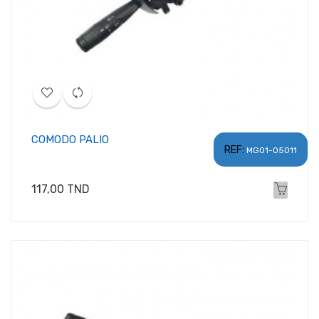
COMODO PALIO
REF:
MG01-05011
Prix
117,00 TND