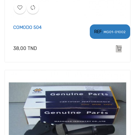
COMODO 504
REF:
MG01-01002
Prix
38,00 TND