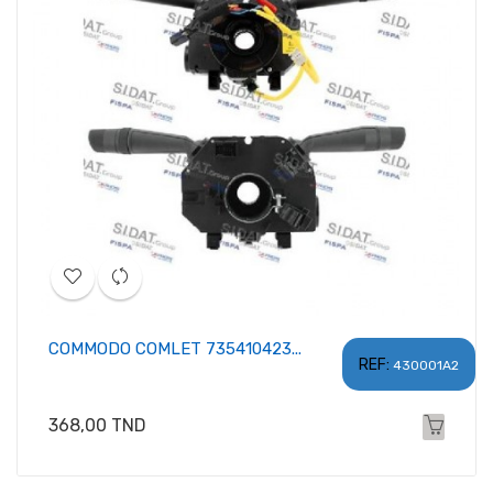
COMMODO COMLET 735410423...
REF:
430001A2
Prix
368,00 TND