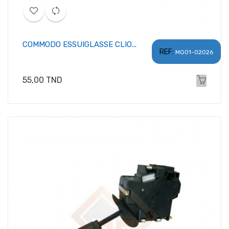
COMMODO ESSUIGLASSE CLIO...
REF:
MG01-02026
Prix
55,00 TND