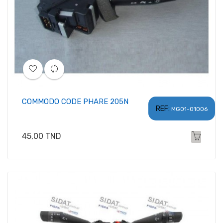
COMMODO CODE PHARE 205N
REF:
MG01-01006
Prix
45,00 TND