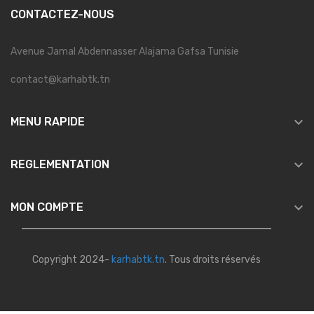
CONTACTEZ-NOUS
Avenue Jamal Abdennasser Alajama Gafsa Tunisie
contact@karhabtk.tn

MENU RAPIDE

REGLEMENTATION

MON COMPTE
Copyright 2024-
karhabtk.tn
. Tous droits réservés