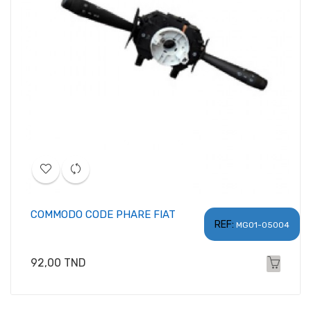
COMMODO CODE PHARE FIAT
REF:
MG01-05004
Prix
92,00 TND