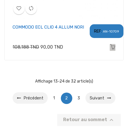
COMMODO ECL CLIO 4 ALLUM NORI
REF:
AN-10709
Prix
Prix
108,188 TND
90,00 TND
habituel
Affichage 13-24 de 32 article(s)
Précédent
1
2
3
Suivant

Retour au sommet