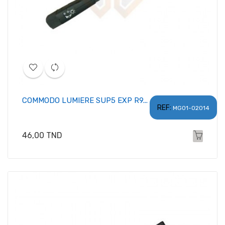
COMMODO LUMIERE SUP5 EXP R9...
REF:
MG01-02014
Prix
46,00 TND