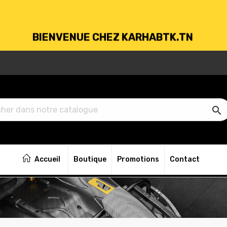
BIENVENUE CHEZ KARHABTK.TN
VRAISON GRATUITE À PARTIR DE 250DT D'ACH

BIENVENUE CHEZ KARHABTK.TN
Accueil
Boutique
Promotions
Contact
VRAISON GRATUITE À PARTIR DE 250DT D'ACH