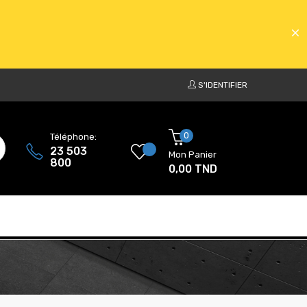
S'IDENTIFIER
ATS
0
Téléphone:
23 503
Mon Panier
800
0,00 TND
ATS