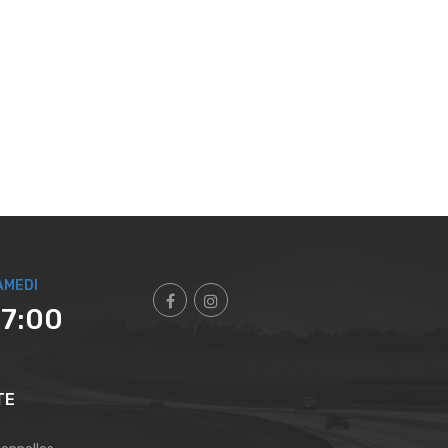
AMEDI
17:00
TE