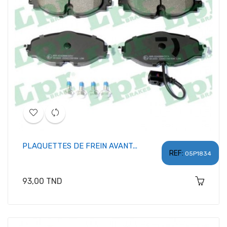
PLAQUETTES DE FREIN AVANT...
REF:
05P1834
Prix
93,00 TND