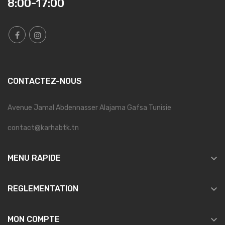
8:00-17:00
CONTACTEZ-NOUS
Avenue Jamal Abdennasser Alajama Gafsa Tunisie
contact@karhabtk.tn

MENU RAPIDE

REGLEMENTATION

MON COMPTE