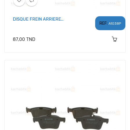
DISQUE FREIN ARRIERE...
REF:
A1038P
Prix
87,00 TND