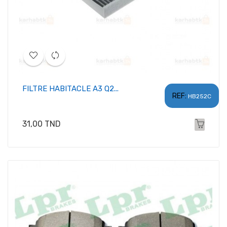
FILTRE HABITACLE A3 Q2...
REF:
HB252C
Prix
31,00 TND