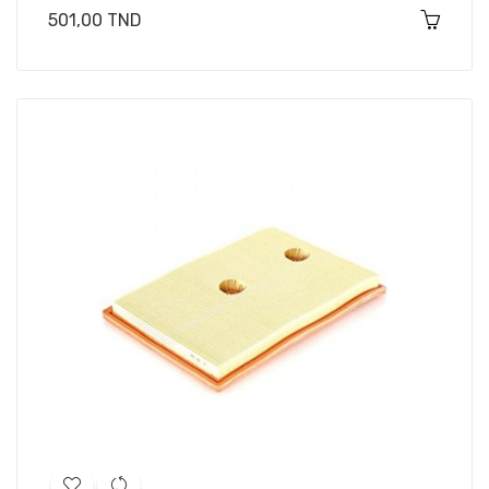
Prix
501,00 TND