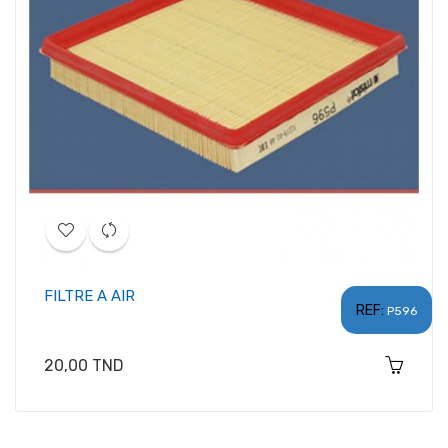
FILTRE A AIR
REF:
P596
Prix
20,00 TND