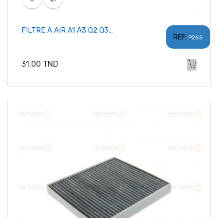
FILTRE A AIR A1 A3 Q2 Q3...
REF:
P255
Prix
31,00 TND