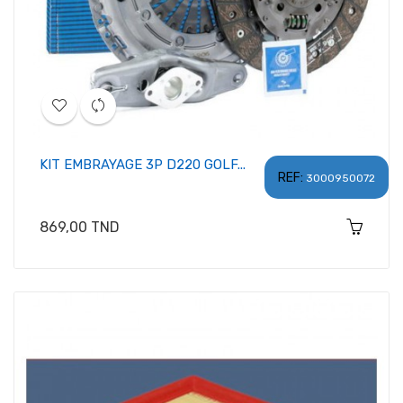
KIT EMBRAYAGE 3P D220 GOLF...
REF:
3000950072
Prix
869,00 TND