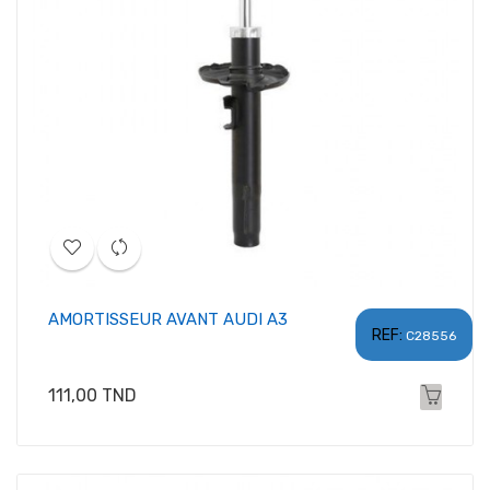
AMORTISSEUR AVANT AUDI A3
REF:
C28556
Prix
111,00 TND