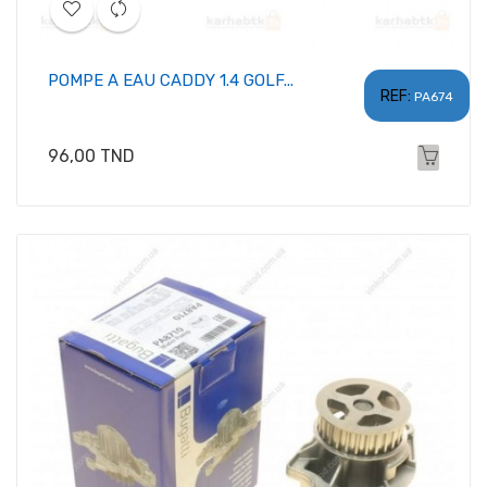
POMPE A EAU CADDY 1.4 GOLF...
REF:
PA674
Prix
96,00 TND