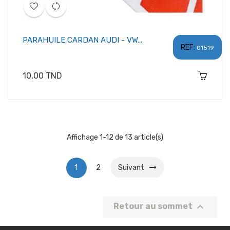
PARAHUILE CARDAN AUDI - VW...
REF:
01519
Prix
10,00 TND
Affichage 1-12 de 13 article(s)
1
2
Suivant

Retour au sommet