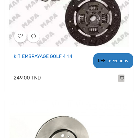
KIT EMBRAYAGE GOLF 4 1.4
REF:
019200809
Prix
249,00 TND