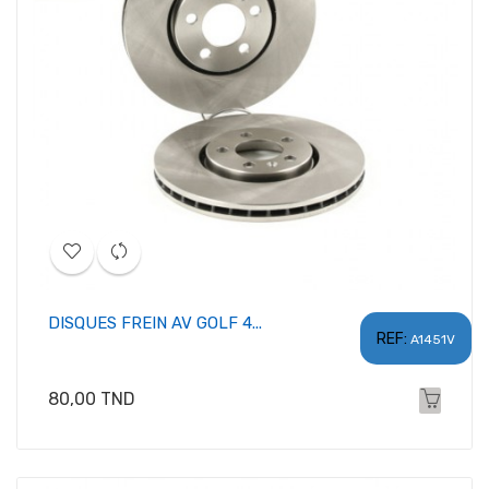
DISQUES FREIN AV GOLF 4...
REF:
A1451V
Prix
80,00 TND