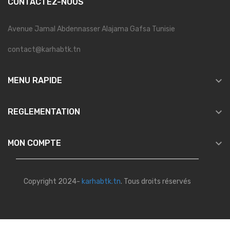
CONTACTEZ-NOUS
Avenue Jamal Abdennasser Alajama Gafsa Tunisie
contact@karhabtk.tn

MENU RAPIDE

REGLEMENTATION

MON COMPTE
Copyright 2024-
karhabtk.tn
. Tous droits réservés