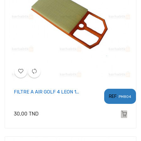
FILTRE A AIR GOLF 4 LEON 1...
REF:
PM804
Prix
30,00 TND