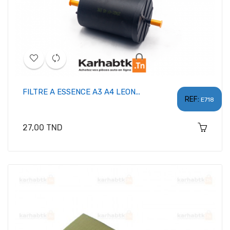
FILTRE A ESSENCE A3 A4 LEON...
REF:
E718
Prix
27,00 TND