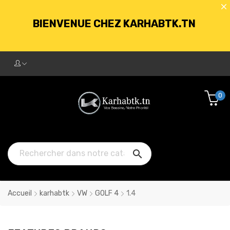
BIENVENUE CHEZ KARHABTK.TN
LIVRAISON GRATUITE À PARTIR DE
250DT D'ACHATS
0
BIENVENUE CHEZ KARHABTK.TN

LIVRAISON GRATUITE À PARTIR DE
250DT D'ACHATS
Accueil
karhabtk
VW
GOLF 4
1.4