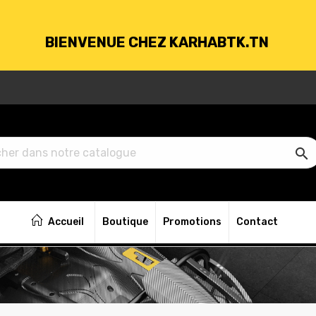
BIENVENUE CHEZ KARHABTK.TN
VRAISON GRATUITE À PARTIR DE 250DT D'ACH

BIENVENUE CHEZ KARHABTK.TN
Accueil
Boutique
Promotions
Contact
VRAISON GRATUITE À PARTIR DE 250DT D'ACH