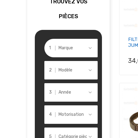
TROUVEZ VOS
PIÈCES
FILT
JUM
Marque
Pri
34
Modèle
Année
Motorisation
Catégorie pièce