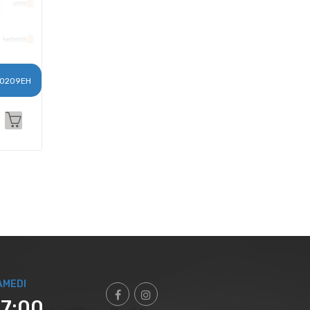
0209EH
AMEDI
17:00