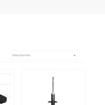

Sélectionner