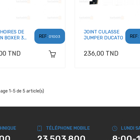
HOIRES DE
JOINT CULASSE
REF:
REF:
01003
N BOXER 3...
JUMPER DUCATO
x
Prix
,00 TND
236,00 TND
hage 1-5 de 5 article(s)
CHNIQUE
TÉLÉPHONE MOBILE
LUNDI S
800
23 503 800
8:00-