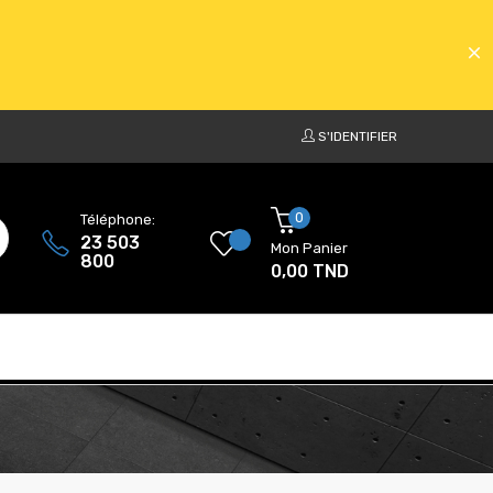
S'IDENTIFIER
ATS
0
Téléphone:
23 503
Mon Panier
800
0,00 TND
ATS