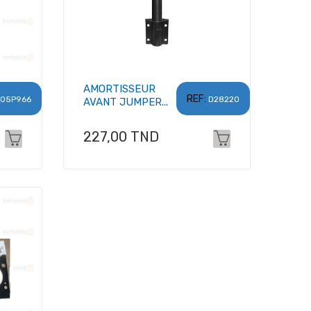
AMORTISSEUR
REF:
05P966
D28220
AVANT JUMPER...
Prix
227,00 TND