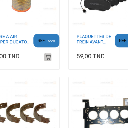
RE A AIR
PLAQUETTES DE
REF:
REF:
R228
PER DUCATO...
FREIN AVANT...
x
Prix
,00 TND
59,00 TND