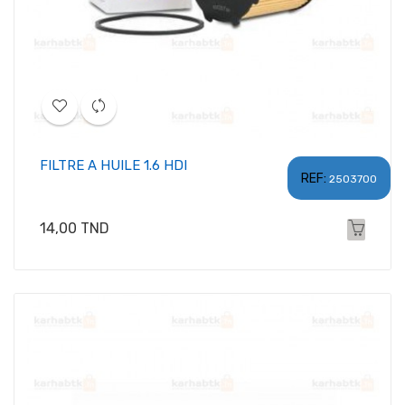
FILTRE A HUILE 1.6 HDI
REF:
2503700
Prix
14,00 TND