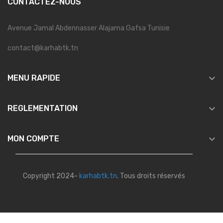
CONTACTEZ-NOUS
Avenue Jamal Abdennasser Alajama Gafsa Tunisie
contact@karhabtk.tn

MENU RAPIDE

REGLEMENTATION

MON COMPTE
Copyright 2024-
karhabtk.tn
. Tous droits réservés