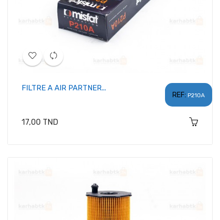
FILTRE A AIR PARTNER...
REF:
P210A
Prix
17,00 TND