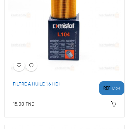
FILTRE A HUILE 1.6 HDI
REF:
L104
Prix
15,00 TND