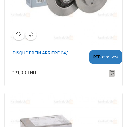
DISQUE FREIN ARRIERE C4/...
REF:
C1013PCA
Prix
191,00 TND