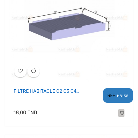
FILTRE HABITACLE C2 C3 C4...
REF:
HB135
Prix
18,00 TND