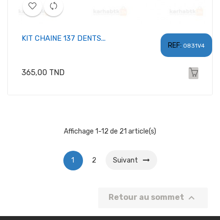
KIT CHAINE 137 DENTS...
REF:
0831V4
Prix
365,00 TND
Affichage 1-12 de 21 article(s)
1
2
Suivant

Retour au sommet