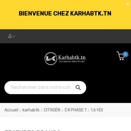
BIENVENUE CHEZ KARHABTK.TN
LIVRAISON GRATUITE À PARTIR DE
250DT D'ACHATS
0
BIENVENUE CHEZ KARHABTK.TN

LIVRAISON GRATUITE À PARTIR DE
250DT D'ACHATS
Accueil
karhabtk
CITROËN
C4 PHASE 1
1.6 HDI