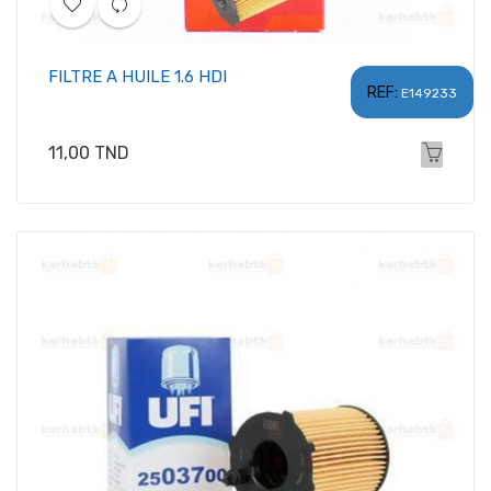
FILTRE A HUILE 1.6 HDI
REF:
E149233
Prix
11,00 TND