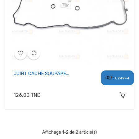
JOINT CACHE SOUPAPE...
REF:
0249F4
Prix
126,00 TND
Affichage 1-2 de 2 article(s)