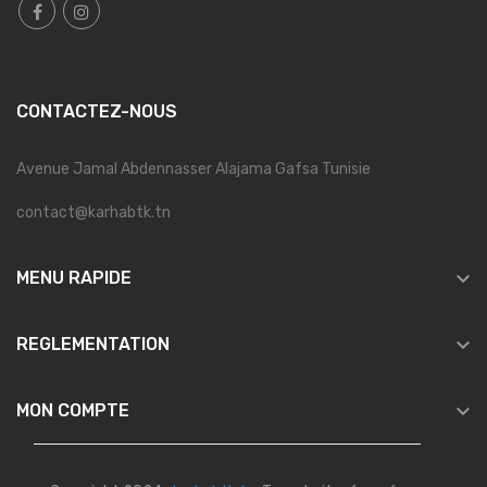
CONTACTEZ-NOUS
Avenue Jamal Abdennasser Alajama Gafsa Tunisie
contact@karhabtk.tn

MENU RAPIDE

REGLEMENTATION

MON COMPTE