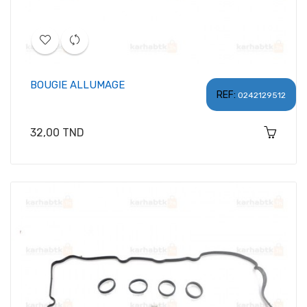
BOUGIE ALLUMAGE
REF:
0242129512
Prix
32,00 TND