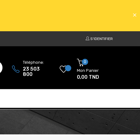
S'IDENTIFIER
ATS
0
Téléphone:
23 503
Mon Panier
800
0,00 TND
ATS