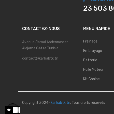
23 503 
CONTACTEZ-NOUS
MENU RAPIDE
Freinage
Avenue Jamal Abdennasser
Alajama Gafsa Tunisie
Embrayage
contact@karhabtk.tn
Batterie
Huile Moteur
Kit Chaine
Copyright 2024-
karhabtk.tn
. Tous droits réservés