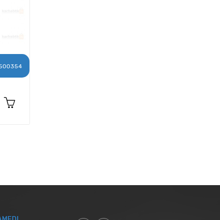
500354
AMEDI