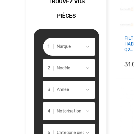
TROUVEZ VOS
PIÈCES
FIL
HAB
Marque
Q2...
Pri
31,
Modèle
Année
Motorisation
Catégorie pièce