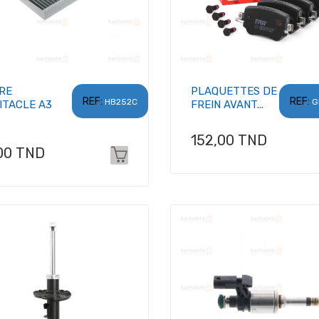
TRE
PLAQUETTES DE
REF:
REF:
HB252C
G
ITACLE A3
FREIN AVANT...
Prix
152,00 TND
x
00 TND