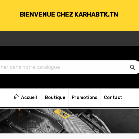
BIENVENUE CHEZ KARHABTK.TN
VRAISON GRATUITE À PARTIR DE 250DT D'ACH

BIENVENUE CHEZ KARHABTK.TN
Accueil
Boutique
Promotions
Contact
VRAISON GRATUITE À PARTIR DE 250DT D'ACH