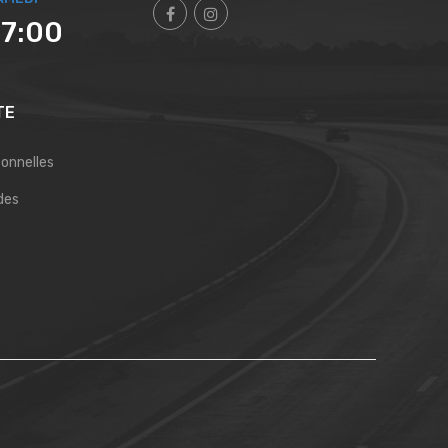
17:00
TE
sonnelles
des