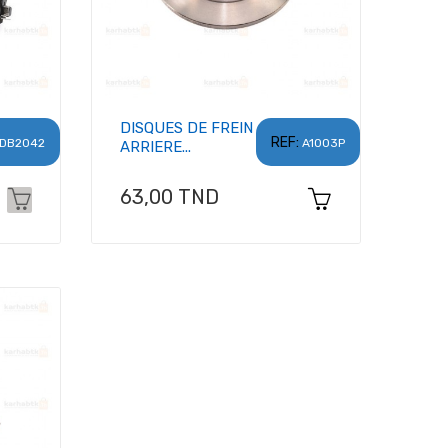
DISQUES DE FREIN
REF:
DB2042
A1003P
ARRIERE...
Prix
63,00 TND