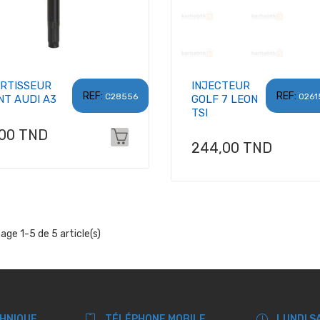
RTISSEUR
INJECTEUR
REF:
REF:
C28556
0261
NT AUDI A3
GOLF 7 LEON
TSI
x
,00 TND
Prix
244,00 TND
hage 1-5 de 5 article(s)
CHNIQUE
TÉLÉPHONE MOBILE
LUNDI S