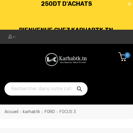
BIENVENUE CHEZ KARHABTK.TN
LIVRAISON GRATUITE À PARTIR DE
250DT D'ACHATS
0

Accueil
karhabtk
FORD
FOCUS 3