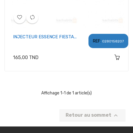
INJECTEUR ESSENCE FIESTA...
REF:
0280158207
Prix
165,00 TND
Affichage 1-1 de 1 article(s)

Retour au sommet