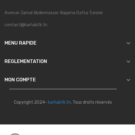
Avenue Jamal Abdennasser Alajama Gafsa Tunisie
contact@karhabtk.tn

MENU RAPIDE

REGLEMENTATION

MON COMPTE
Copyright 2024-
karhabtk.tn
. Tous droits réservés