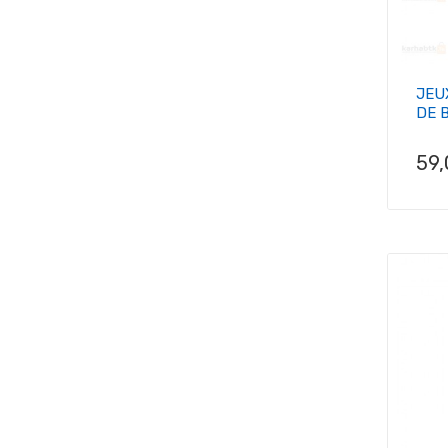
JEU
DE B
Pri
59