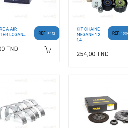
RE A AIR
KIT CHAINE
REF:
REF:
P412
130
TER LOGAN...
MEGANE 1 2
1.4...
x
00 TND
Prix
254,00 TND