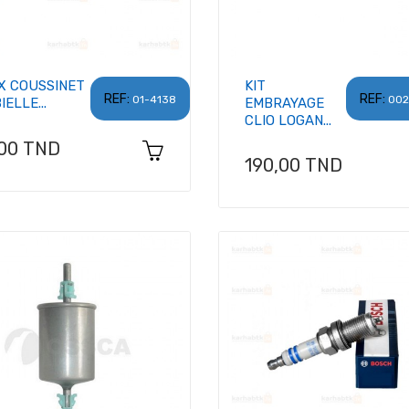
X COUSSINET
KIT
REF:
REF:
01-4138
002
IELLE...
EMBRAYAGE
CLIO LOGAN...
x
,00 TND
Prix
190,00 TND