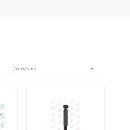

Sélectionner