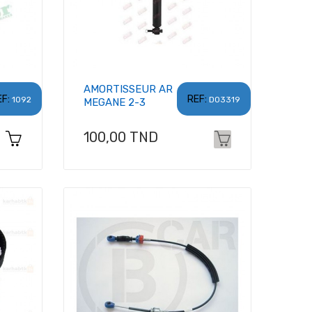
AMORTISSEUR AR
F:
REF:
1092
D03319
MEGANE 2-3
Prix
100,00 TND