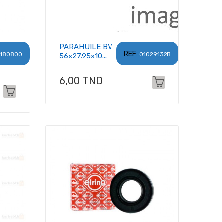
PARAHUILE BV
REF:
180800
01029132B
56x27.95x10...
Prix
6,00 TND