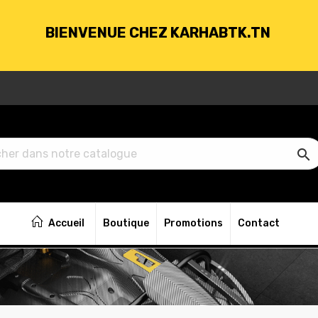
BIENVENUE CHEZ KARHABTK.TN
VRAISON GRATUITE À PARTIR DE 250DT D'ACH

BIENVENUE CHEZ KARHABTK.TN
Accueil
Boutique
Promotions
Contact
VRAISON GRATUITE À PARTIR DE 250DT D'ACH