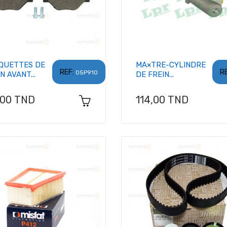
QUETTES DE
MA×TRE-CYLINDRE
REF:
RE
05P910
N AVANT...
DE FREIN...
x
Prix
,00 TND
114,00 TND