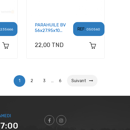
PARAHUILE BV
REF:
2235666
050560
56x27.95x10...
Prix
22,00 TND
1
2
3
…
6
Suivant
AMEDI
17:00