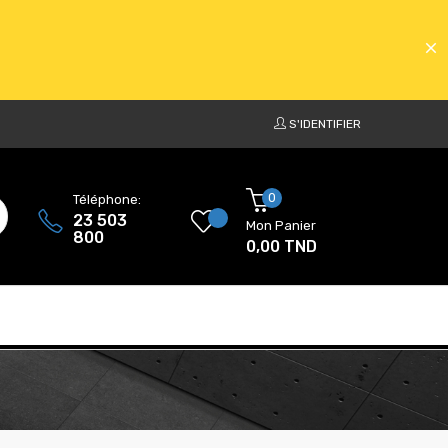
S'IDENTIFIER
ATS
0
Téléphone:
23 503
Mon Panier
800
0,00 TND
ATS