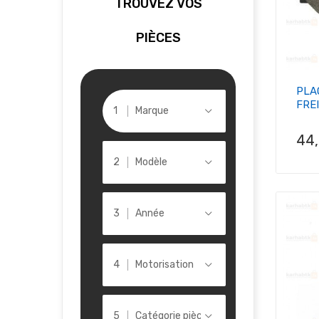
TROUVEZ VOS
PIÈCES
PLA
FREI
Marque
Pri
44
Modèle
Année
Motorisation
Catégorie pièce