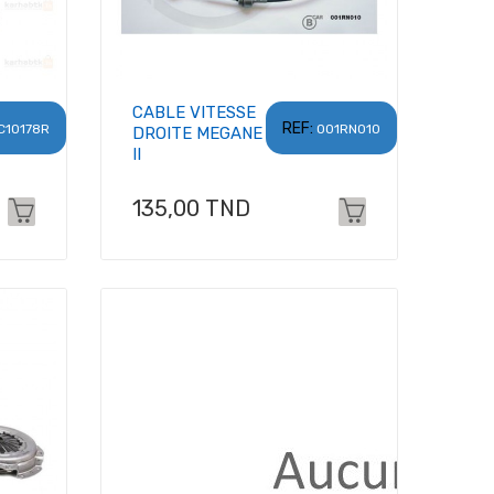
CABLE VITESSE
REF:
C10178R
001RN010
DROITE MEGANE
II
Prix
135,00 TND