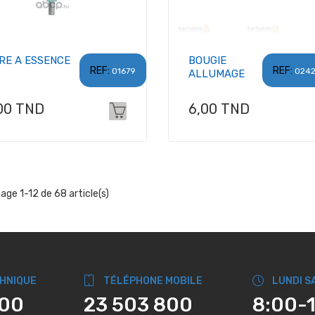
TRE A ESSENCE
BOUGIE
REF:
REF:
01679
024
ALLUMAGE
x
Prix
00 TND
6,00 TND
hage 1-12 de 68 article(s)
CHNIQUE
TÉLÉPHONE MOBILE
LUNDI S
800
23 503 800
8:00-