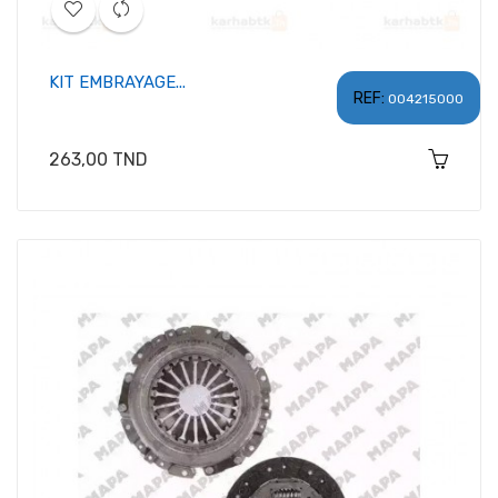
KIT EMBRAYAGE...
REF:
004215000
Prix
263,00 TND