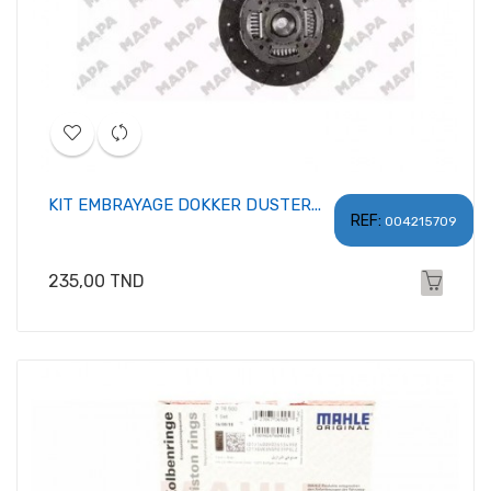
KIT EMBRAYAGE DOKKER DUSTER...
REF:
004215709
Prix
235,00 TND