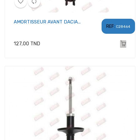
AMORTISSEUR AVANT DACIA...
REF:
C28464
Prix
127,00 TND