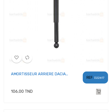
AMORTISSEUR ARRIERE DACIA...
REF:
D22617
Prix
106,00 TND