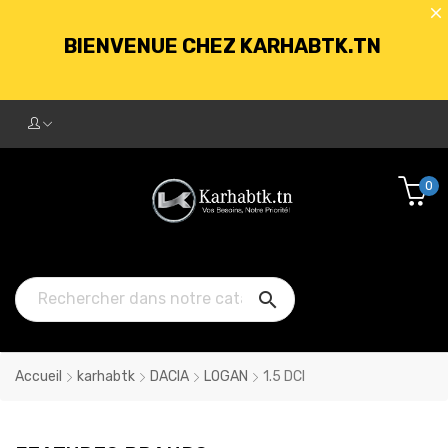
BIENVENUE CHEZ KARHABTK.TN
LIVRAISON GRATUITE À PARTIR DE
250DT D'ACHATS
0
BIENVENUE CHEZ KARHABTK.TN

LIVRAISON GRATUITE À PARTIR DE
250DT D'ACHATS
Accueil
karhabtk
DACIA
LOGAN
1.5 DCI