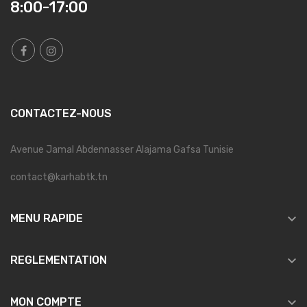
8:00-17:00
CONTACTEZ-NOUS
Avenue Jamal Abdennasser Alajama Gafsa Tunisie
contact@karhabtk.tn

MENU RAPIDE

REGLEMENTATION

MON COMPTE