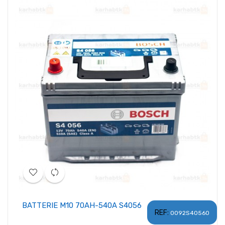
BATTERIE M10 70AH-540A S4056
REF:
0092S40560