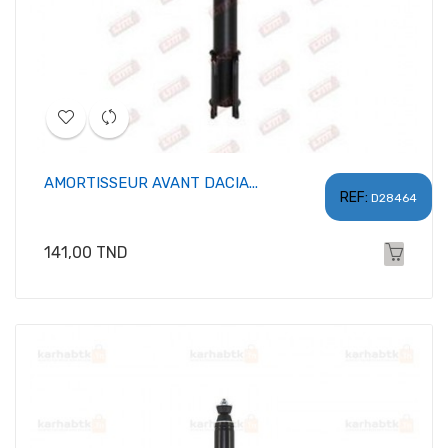
AMORTISSEUR AVANT DACIA...
REF:
D28464
Prix
141,00 TND