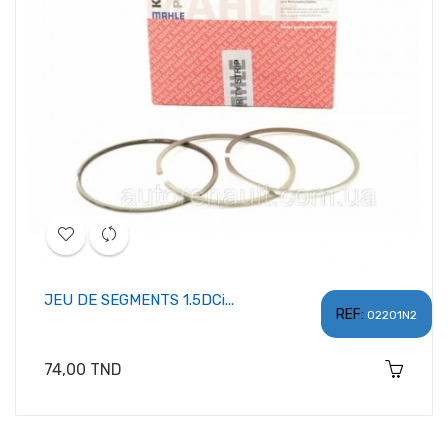
JEU DE SEGMENTS 1.5DCi...
REF:
02201N2
Prix
74,00 TND