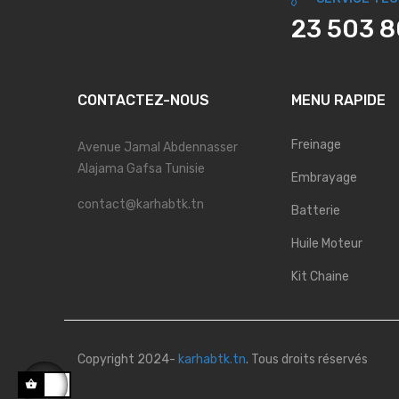
23 503 
CONTACTEZ-NOUS
MENU RAPIDE
Freinage
Avenue Jamal Abdennasser
Alajama Gafsa Tunisie
Embrayage
contact@karhabtk.tn
Batterie
Huile Moteur
Kit Chaine
Copyright 2024-
karhabtk.tn
. Tous droits réservés