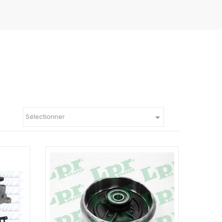

Sélectionner