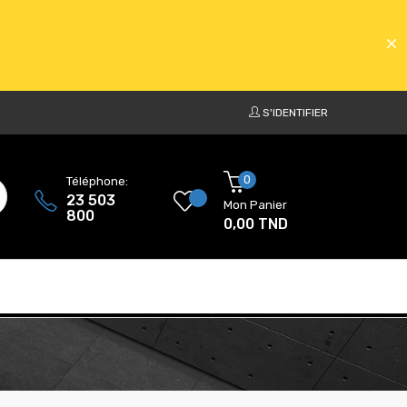
S'IDENTIFIER
ATS
0
Téléphone:
23 503
Mon Panier
800
0,00 TND
ATS