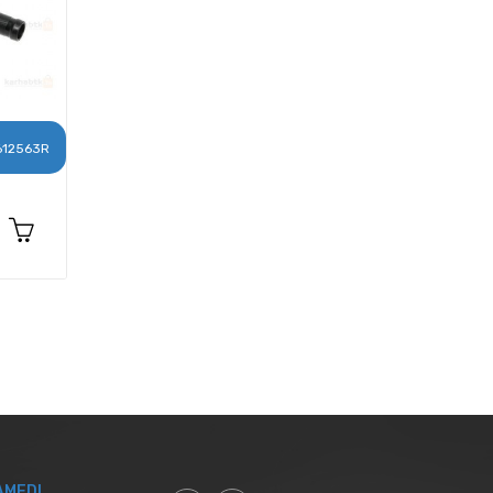
612563R
AMEDI