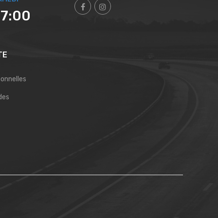
17:00
TE
sonnelles
des