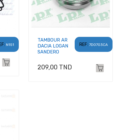
TAMBOUR AR
EF:
REF:
N151
7D0703CA
DACIA LOGAN
SANDERO
Prix
209,00 TND