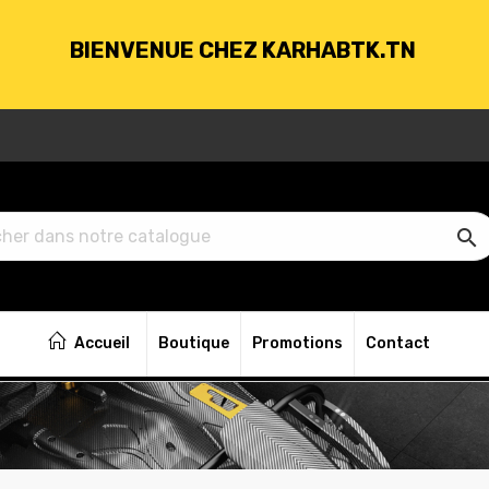
BIENVENUE CHEZ KARHABTK.TN
VRAISON GRATUITE À PARTIR DE 250DT D'ACH

BIENVENUE CHEZ KARHABTK.TN
Accueil
Boutique
Promotions
Contact
VRAISON GRATUITE À PARTIR DE 250DT D'ACH