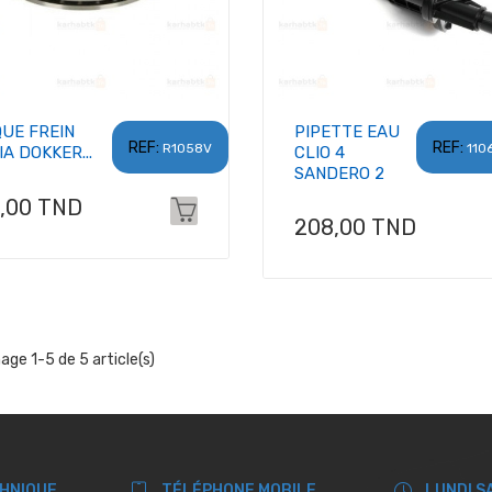
QUE FREIN
PIPETTE EAU
REF:
REF:
R1058V
110
A DOKKER...
CLIO 4
SANDERO 2
x
5,00 TND
Prix
208,00 TND
hage 1-5 de 5 article(s)
CHNIQUE
TÉLÉPHONE MOBILE
LUNDI S