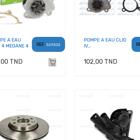
PE A EAU
POMPE A EAU CLIO
REF:
R
529202
O 4 MEGANE 4
IV...
x
Prix
,00 TND
102,00 TND