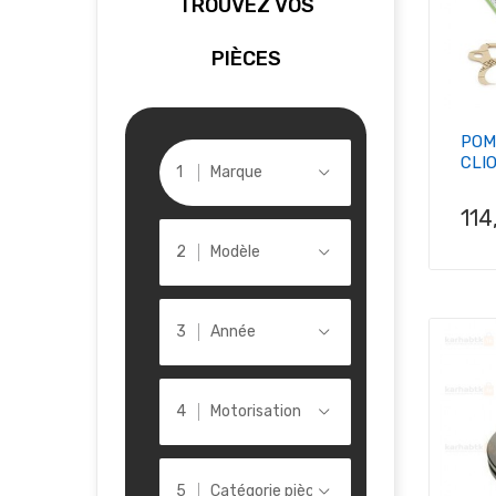
TROUVEZ VOS
PIÈCES
POM
CLI
Marque
Pri
114
Modèle
Année
Motorisation
Catégorie pièce