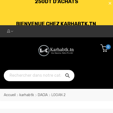
BIENVENUE CHEZ KARHABTK.TN
LIVRAISON GRATUITE À PARTIR DE
250DT D'ACHATS
0

Accueil
karhabtk
DACIA
LOGAN 2