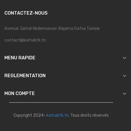
CONTACTEZ-NOUS
Avenue Jamal Abdennasser Alajama Gafsa Tunisie
contact@karhabtk.tn

MENU RAPIDE

REGLEMENTATION

MON COMPTE
Copyright 2024-
karhabtk.tn
. Tous droits réservés