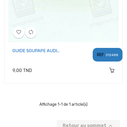
GUIDE SOUPAPE AUDI...
REF:
012488
Prix
9,00 TND
Affichage 1-1 de 1 article(s)

Retour au sommet