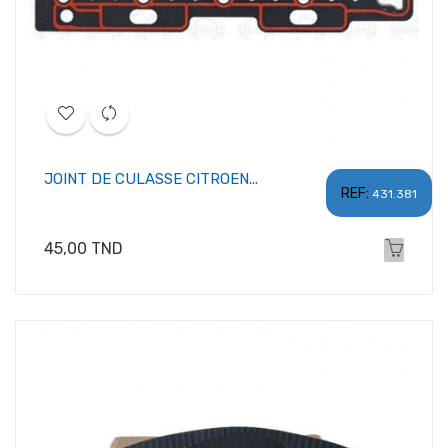
JOINT DE CULASSE CITROEN...
REF:
431.381
Prix
45,00 TND