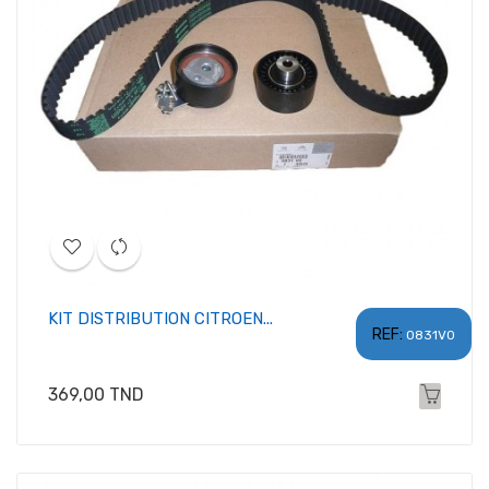
KIT DISTRIBUTION CITROEN...
REF:
0831V0
Prix
369,00 TND