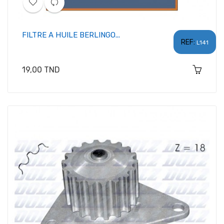
FILTRE A HUILE BERLINGO...
REF:
L141
Prix
19,00 TND