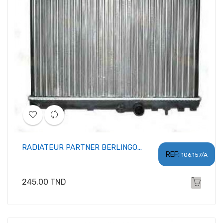
RADIATEUR PARTNER BERLINGO...
REF:
106.157/A
Prix
245,00 TND