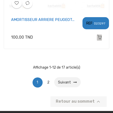
AMORTISSEUR ARRIERE PEUGEOT...
REF:
D23297
Prix
100,00 TND
Affichage 1-12 de 17 article(s)
1
2
Suivant

Retour au sommet