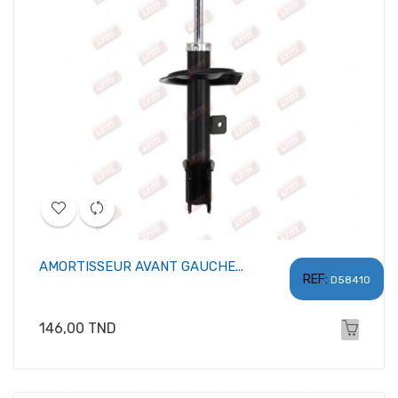
AMORTISSEUR AVANT GAUCHE...
REF:
D58410
Prix
146,00 TND