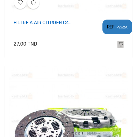
FILTRE A AIR CITROEN C4...
REF:
P262A
Prix
27,00 TND