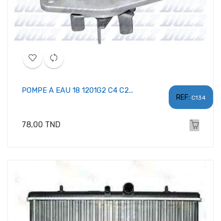
POMPE A EAU 18 1201G2 C4 C2...
REF:
C134
Prix
78,00 TND