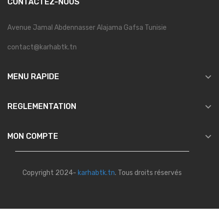
CONTACTEZ-NOUS
Avenue Jamal Abdennasser Alajama Gafsa Tunisie
contact@karhabtk.tn

MENU RAPIDE

REGLEMENTATION

MON COMPTE
Copyright 2024-
karhabtk.tn
. Tous droits réservés