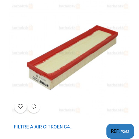
FILTRE A AIR CITROEN C4...
REF:
P262