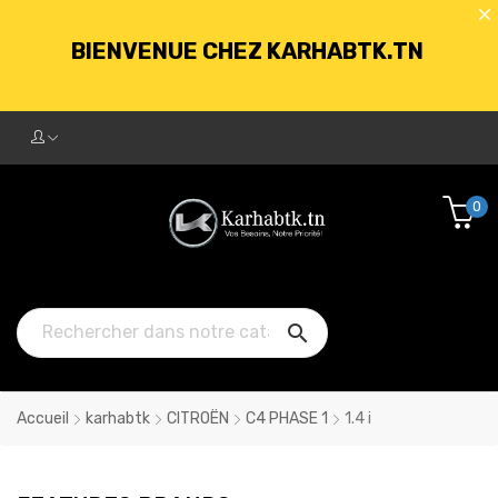
BIENVENUE CHEZ KARHABTK.TN
LIVRAISON GRATUITE À PARTIR DE
250DT D'ACHATS
0
BIENVENUE CHEZ KARHABTK.TN

LIVRAISON GRATUITE À PARTIR DE
250DT D'ACHATS
Accueil
karhabtk
CITROËN
C4 PHASE 1
1.4 i