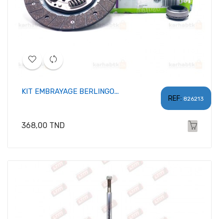
KIT EMBRAYAGE BERLINGO...
REF:
826213
Prix
368,00 TND